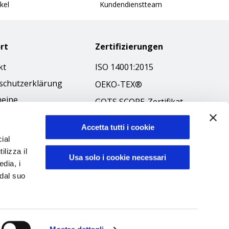
kel
Kundendienstteam
rt
Zertifizierungen
kt
ISO 14001:2015
schutzerklärung
OEKO-TEX®
meine
GOTS SCOPE-Zertifikat
äftsbedingungen
GRS SCOPE-Zertifikat
-Richtlinie
Accetta tutti i cookie
Umweltpolitik
ial
ibilità
ilizza il
Produktsicherheit
Usa solo i cookie necessari
kodex
edia, i
 dal suo