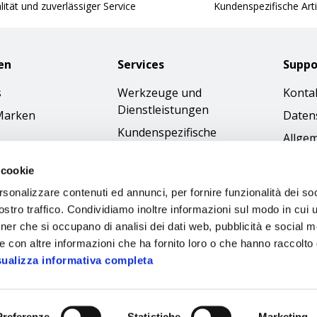
ität und zuverlässiger Service
Kundenspezifische Arti
en
Services
Suppo
s
Werkzeuge und
Konta
Dienstleistungen
Marken
Daten
Kundenspezifische
Allge
Bestellungen
Gesch
 cookie
Kataloge
Cookie
rsonalizzare contenuti ed annunci, per fornire funzionalità dei soc
Bilder-Download
Access
stro traffico. Condividiamo inoltre informazioni sul modo in cui ut
Ethik
tner che si occupano di analisi dei dati web, pubblicità e social m
e con altre informazioni che ha fornito loro o che hanno raccolto
sualizza informativa completa
Preferenze
Statistiche
Marketing