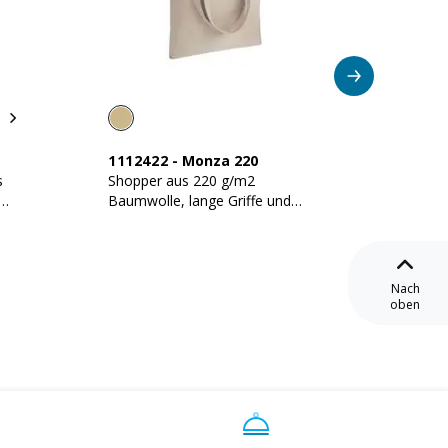
1112422
-
Monza 220
24115
s
Shopper aus 220 g/m2
Shoppe
Baumwolle, lange Griffe und
220 g/m
Reißverschluss
Nach
oben