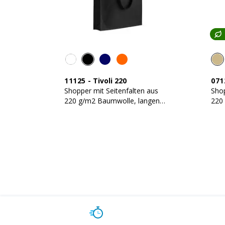
11125
-
Tivoli 220
071
Shopper mit Seitenfalten aus
Shop
220 g/m2 Baumwolle, langen
220
Griffen und Reißverschluss
Grif