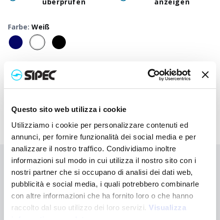
überprüfen
anzeigen
Farbe
:
Weiß
50
+
100
+
250
+
500
+
1000
+
250
Neutraler Preis
2,400
€
2,400
€
2,400
€
2,400
€
2,400
€
2,40
Druckpreis
3,482
€
3,430
€
3,377
€
3,327
€
3,282
€
3,19
Questo sito web utilizza i cookie
Utilizziamo i cookie per personalizzare contenuti ed
annunci, per fornire funzionalità dei social media e per
analizzare il nostro traffico. Condividiamo inoltre
informazioni sul modo in cui utilizza il nostro sito con i
Sie haben nicht gefunden, wonach Sie suchen?
nostri partner che si occupano di analisi dei dati web,
Kontaktieren Sie uns, wenn Sie Hilfe benötigen, oder fordern Sie
pubblicità e social media, i quali potrebbero combinarle
Ihre kundenspezifische Bestellung an
con altre informazioni che ha fornito loro o che hanno
raccolto dal suo utilizzo dei loro servizi.
Visualizza
Kontaktieren Sie uns
informativa completa