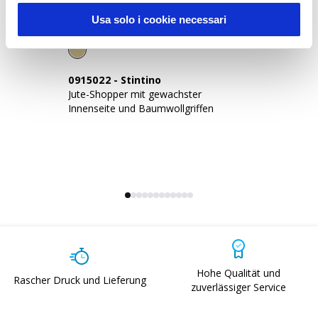
Sustainable Living
Usa solo i cookie necessari
0915022
-
Stintino
0
Jute-Shopper mit gewachster
Ju
Innenseite und Baumwollgriffen
Ba
x 
Hohe Qualität und
Rascher Druck und Lieferung
zuverlässiger Service