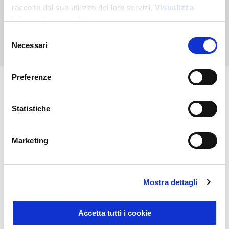
raccolto dal suo utilizzo dei loro servizi.
Visualizza
Ihre kundenspezifische Bestellung an
informativa completa
Selezione
Kontaktieren Sie uns
Necessari
del
consenso
Preferenze
Das könnte Sie auch
Statistiche
interessieren
Marketing
Mostra dettagli
Accetta tutti i cookie