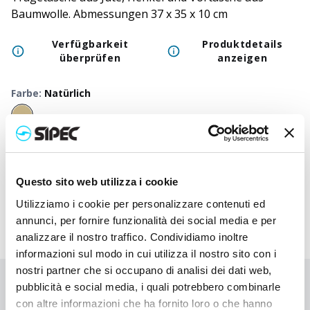
Baumwolle. Abmessungen 37 x 35 x 10 cm
Verfügbarkeit
Produktdetails
überprüfen
anzeigen
Farbe
:
Natürlich
50
+
100
+
250
+
500
+
1000
+
250
Neutraler Preis
2,750
€
2,750
€
2,750
€
2,750
€
2,750
€
2,75
Druckpreis
3,730
€
3,683
€
3,635
€
3,590
€
3,547
€
3,39
Questo sito web utilizza i cookie
Utilizziamo i cookie per personalizzare contenuti ed
annunci, per fornire funzionalità dei social media e per
analizzare il nostro traffico. Condividiamo inoltre
informazioni sul modo in cui utilizza il nostro sito con i
nostri partner che si occupano di analisi dei dati web,
pubblicità e social media, i quali potrebbero combinarle
Sie haben nicht gefunden, wonach Sie suchen?
con altre informazioni che ha fornito loro o che hanno
Kontaktieren Sie uns, wenn Sie Hilfe benötigen, oder fordern Sie