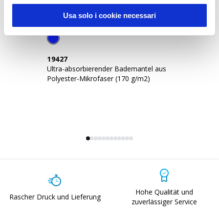
Usa solo i cookie necessari
19427
1
Ultra-absorbierender Bademantel aus
Ul
Polyester-Mikrofaser (170 g/m2)
Mi
c
Hohe Qualität und
Rascher Druck und Lieferung
zuverlässiger Service