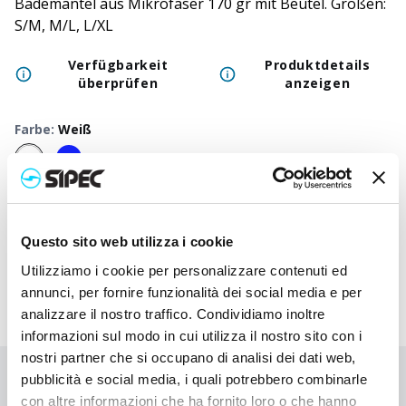
Bademantel aus Mikrofaser 170 gr mit Beutel. Größen:
S/M, M/L, L/XL
Verfügbarkeit
Produktdetails
überprüfen
anzeigen
Farbe
:
Weiß
50
+
100
+
250
+
500
+
1000
+
250
Neutraler Preis
24,500
€
24,500
€
24,500
€
24,500
€
24,500
€
24,5
Druckpreis
Questo sito web utilizza i cookie
27,215
€
27,078
€
26,950
€
26,828
€
26,710
€
26,6
Utilizziamo i cookie per personalizzare contenuti ed
annunci, per fornire funzionalità dei social media e per
analizzare il nostro traffico. Condividiamo inoltre
informazioni sul modo in cui utilizza il nostro sito con i
nostri partner che si occupano di analisi dei dati web,
pubblicità e social media, i quali potrebbero combinarle
Sie haben nicht gefunden, wonach Sie suchen?
con altre informazioni che ha fornito loro o che hanno