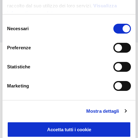
Kontaktieren Sie uns, wenn Sie Hilfe benötigen, oder fordern Sie
raccolto dal suo utilizzo dei loro servizi.
Visualizza
Ihre kundenspezifische Bestellung an
informativa completa
Selezione
Kontaktieren Sie uns
Necessari
del
consenso
Preferenze
Das könnte Sie auch
Statistiche
interessieren
Marketing
Mostra dettagli
Accetta tutti i cookie