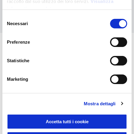
raccolto dal suo utilizzo dei loro servizi.
Visualizza
informativa completa
Kontaktieren Sie uns
Selezione
Necessari
del
consenso
Preferenze
Das könnte Sie auch
Statistiche
interessieren
Marketing
Mostra dettagli
Accetta tutti i cookie