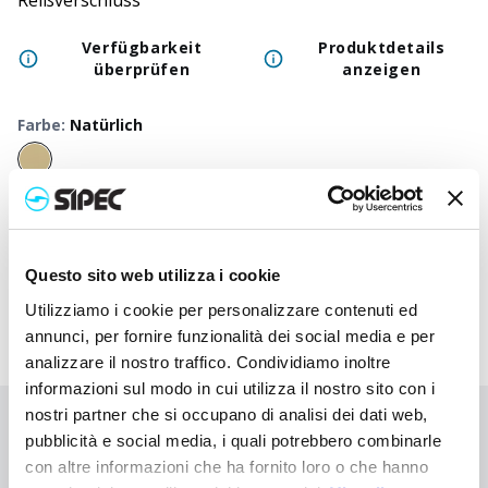
Reißverschluss
Verfügbarkeit
Produktdetails
überprüfen
anzeigen
Farbe
:
Natürlich
50
+
100
+
250
+
500
+
1000
+
250
Neutraler Preis
3,700
€
3,700
€
3,700
€
3,700
€
3,700
€
3,70
Druckpreis
4,880
€
4,822
€
4,765
€
4,713
€
4,663
€
4,51
Questo sito web utilizza i cookie
Utilizziamo i cookie per personalizzare contenuti ed
annunci, per fornire funzionalità dei social media e per
analizzare il nostro traffico. Condividiamo inoltre
informazioni sul modo in cui utilizza il nostro sito con i
nostri partner che si occupano di analisi dei dati web,
Sie haben nicht gefunden, wonach Sie suchen?
pubblicità e social media, i quali potrebbero combinarle
Kontaktieren Sie uns, wenn Sie Hilfe benötigen, oder fordern Sie
con altre informazioni che ha fornito loro o che hanno
Ihre kundenspezifische Bestellung an