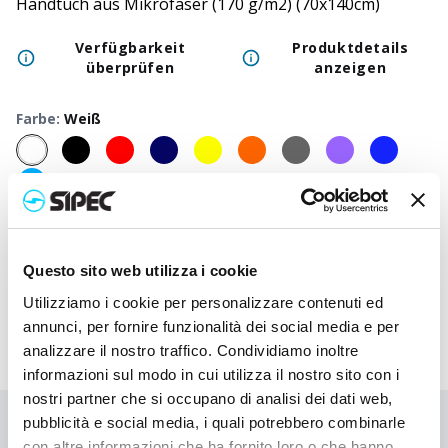
Handtuch aus Mikrofaser (170 g/m2) (70x140cm)
Verfügbarkeit
Produktdetails
überprüfen
anzeigen
Farbe
:
Weiß
50
+
100
+
250
+
500
+
1000
+
250
Neutraler Preis
7,250
€
7,250
€
7,250
€
7,250
€
7,250
€
7,25
Questo sito web utilizza i cookie
Druckpreis
9,420
€
9,313
€
9,210
€
9,113
€
9,018
€
8,75
Utilizziamo i cookie per personalizzare contenuti ed
annunci, per fornire funzionalità dei social media e per
analizzare il nostro traffico. Condividiamo inoltre
informazioni sul modo in cui utilizza il nostro sito con i
nostri partner che si occupano di analisi dei dati web,
pubblicità e social media, i quali potrebbero combinarle
Sie haben nicht gefunden, wonach Sie suchen?
con altre informazioni che ha fornito loro o che hanno