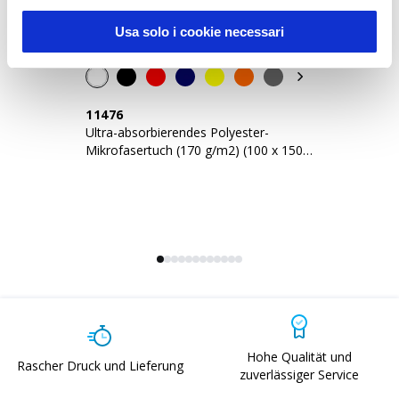
Usa solo i cookie necessari
11476
1
Ultra-absorbierendes Polyester-
Ul
Mikrofasertuch (170 g/m2) (100 x 150
Po
cm)
ve
Hohe Qualität und
Rascher Druck und Lieferung
zuverlässiger Service