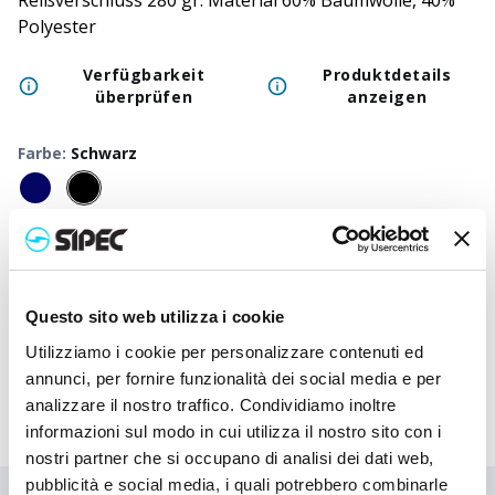
Reißverschluss 280 gr. Material 60% Baumwolle, 40%
Polyester
Verfügbarkeit
Produktdetails
überprüfen
anzeigen
Farbe
:
Schwarz
Größe
:
XL
Verfügbar
:
L
-
XL
50
+
100
+
250
+
500
+
1000
+
250
Neutraler Preis
13,750
€
13,750
€
13,750
€
13,750
€
13,750
€
13,7
Questo sito web utilizza i cookie
Druckpreis
15,308
€
15,082
€
14,935
€
14,883
€
14,850
€
14,8
Utilizziamo i cookie per personalizzare contenuti ed
annunci, per fornire funzionalità dei social media e per
analizzare il nostro traffico. Condividiamo inoltre
informazioni sul modo in cui utilizza il nostro sito con i
nostri partner che si occupano di analisi dei dati web,
pubblicità e social media, i quali potrebbero combinarle