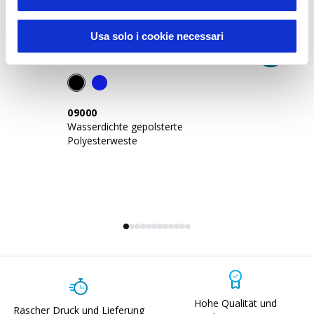
Usa solo i cookie necessari
Serienende und
Schnäppchen
09000
0
Wasserdichte gepolsterte
Po
Polyesterweste
mi
Hohe Qualität und
Rascher Druck und Lieferung