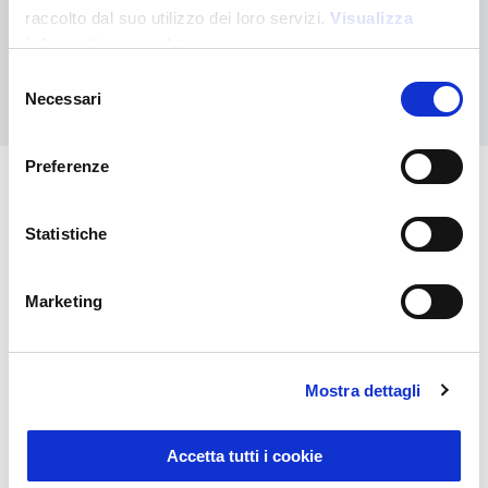
Kontaktieren Sie uns, wenn Sie Hilfe benötigen, oder fordern Sie
raccolto dal suo utilizzo dei loro servizi.
Visualizza
Ihre kundenspezifische Bestellung an
informativa completa
Selezione
Kontaktieren Sie uns
Necessari
del
consenso
Preferenze
Das könnte Sie auch
Statistiche
interessieren
Marketing
Mostra dettagli
Accetta tutti i cookie