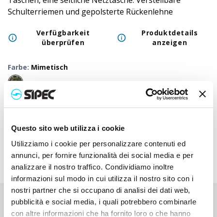
Taschen, eine seitliche Netztasche. Verstellbare
Schulterriemen und gepolsterte Rückenlehne
Verfügbarkeit
Produktdetails
überprüfen
anzeigen
Farbe
:
Mimetisch
50
+
100
+
250
+
500
+
1000
+
250
Neutraler Preis
6,500
€
6,500
€
6,500
€
6,500
€
6,500
€
6,50
Druckpreis
8,047
€
7,970
€
7,897
€
7,828
€
7,760
€
7,63
Questo sito web utilizza i cookie
Utilizziamo i cookie per personalizzare contenuti ed
annunci, per fornire funzionalità dei social media e per
analizzare il nostro traffico. Condividiamo inoltre
informazioni sul modo in cui utilizza il nostro sito con i
nostri partner che si occupano di analisi dei dati web,
pubblicità e social media, i quali potrebbero combinarle
Sie haben nicht gefunden, wonach Sie suchen?
con altre informazioni che ha fornito loro o che hanno