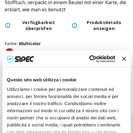
Stofftuch, verpackt in einem Beutel mit einer Karte, die
erklärt, wie man es benutzt
Verfügbarkeit
Produktdetails
überprüfen
anzeigen
Farbe
:
Multicolor
50
+
100
+
250
+
500
+
1000
+
250
Neutraler Preis
1,950
€
1,950
€
1,950
€
1,950
€
1,950
€
1,95
Questo sito web utilizza i cookie
Druckpreis
3,130
€
3,072
€
3,015
€
2,963
€
2,913
€
2,76
Utilizziamo i cookie per personalizzare contenuti ed
annunci, per fornire funzionalità dei social media e per
analizzare il nostro traffico. Condividiamo inoltre
informazioni sul modo in cui utilizza il nostro sito con i
nostri partner che si occupano di analisi dei dati web,
pubblicità e social media, i quali potrebbero combinarle
Sie haben nicht gefunden, wonach Sie suchen?
con altre informazioni che ha fornito loro o che hanno