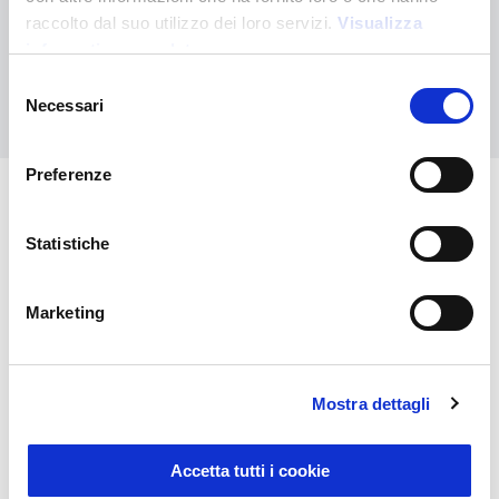
Kontaktieren Sie uns, wenn Sie Hilfe benötigen, oder fordern Sie
raccolto dal suo utilizzo dei loro servizi.
Visualizza
Ihre kundenspezifische Bestellung an
informativa completa
Selezione
Kontaktieren Sie uns
Necessari
del
consenso
Preferenze
Das könnte Sie auch
Statistiche
interessieren
Marketing
Mostra dettagli
Accetta tutti i cookie