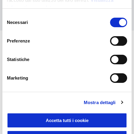
raccolto dal suo utilizzo dei loro servizi.
Visualizza
informativa completa
Kontaktieren Sie uns
Selezione
Necessari
del
consenso
Preferenze
Das könnte Sie auch
interessieren
Statistiche
Marketing
Mostra dettagli
Accetta tutti i cookie