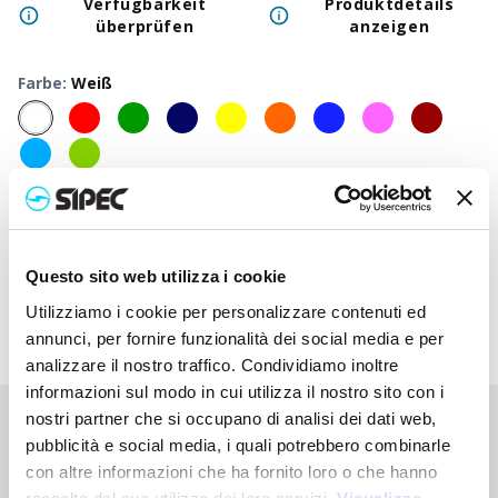
Verfügbarkeit
Produktdetails
überprüfen
anzeigen
Farbe
:
Weiß
50
+
100
+
250
+
500
+
1000
+
250
Neutraler Preis
2,050
€
2,050
€
2,050
€
2,050
€
2,050
€
2,05
Druckpreis
3,132
€
3,080
€
3,027
€
2,978
€
2,932
€
2,84
Questo sito web utilizza i cookie
Utilizziamo i cookie per personalizzare contenuti ed
annunci, per fornire funzionalità dei social media e per
analizzare il nostro traffico. Condividiamo inoltre
informazioni sul modo in cui utilizza il nostro sito con i
nostri partner che si occupano di analisi dei dati web,
Sie haben nicht gefunden, wonach Sie suchen?
pubblicità e social media, i quali potrebbero combinarle
Kontaktieren Sie uns, wenn Sie Hilfe benötigen, oder fordern Sie
con altre informazioni che ha fornito loro o che hanno
Ihre kundenspezifische Bestellung an