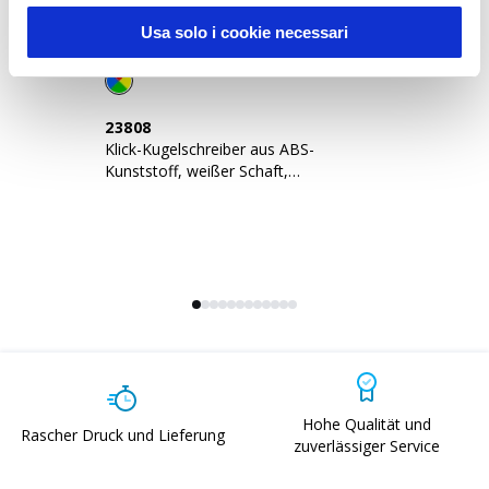
Usa solo i cookie necessari
23808
1
Klick-Kugelschreiber aus ABS-
Dr
Kunststoff, weißer Schaft,
dr
regenbogenfarbener Griff
Ra
Hohe Qualität und
Rascher Druck und Lieferung
zuverlässiger Service