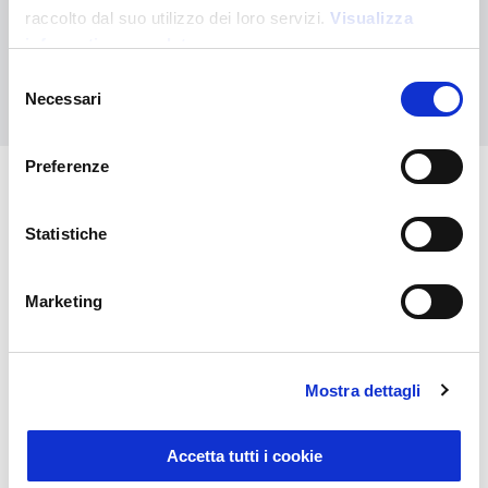
Kontaktieren Sie uns, wenn Sie Hilfe benötigen, oder fordern Sie
raccolto dal suo utilizzo dei loro servizi.
Visualizza
Ihre kundenspezifische Bestellung an
informativa completa
Selezione
Kontaktieren Sie uns
Necessari
del
consenso
Preferenze
Das könnte Sie auch
Statistiche
interessieren
Marketing
Mostra dettagli
Accetta tutti i cookie