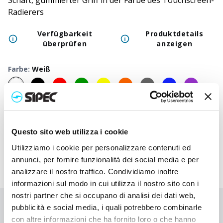
Schaft, gummierter Griff in der Farbe des Touchscreen-
Radierers
Verfügbarkeit
Produktdetails
überprüfen
anzeigen
Farbe
:
Weiß
50
+
100
+
250
+
500
+
1000
+
250
Neutraler Preis
0,360
€
0,360
€
0,360
€
0,360
€
0,360
€
0,36
Druckpreis
0,698
€
0,645
€
0,603
€
0,590
€
0,580
€
0,55
Questo sito web utilizza i cookie
Utilizziamo i cookie per personalizzare contenuti ed
annunci, per fornire funzionalità dei social media e per
analizzare il nostro traffico. Condividiamo inoltre
informazioni sul modo in cui utilizza il nostro sito con i
nostri partner che si occupano di analisi dei dati web,
pubblicità e social media, i quali potrebbero combinarle
Sie haben nicht gefunden, wonach Sie suchen?
con altre informazioni che ha fornito loro o che hanno