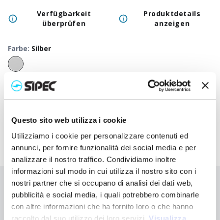
Verfügbarkeit
Produktdetails
überprüfen
anzeigen
Farbe
:
Silber
50
+
100
+
250
+
500
+
1000
+
250
Neutraler Preis
1,700
€
1,700
€
1,700
€
1,700
€
1,700
€
1,70
Druckpreis
2,825
€
2,770
€
2,663
€
2,565
€
2,522
€
2,48
Questo sito web utilizza i cookie
Utilizziamo i cookie per personalizzare contenuti ed
annunci, per fornire funzionalità dei social media e per
analizzare il nostro traffico. Condividiamo inoltre
informazioni sul modo in cui utilizza il nostro sito con i
nostri partner che si occupano di analisi dei dati web,
Sie haben nicht gefunden, wonach Sie suchen?
pubblicità e social media, i quali potrebbero combinarle
Kontaktieren Sie uns, wenn Sie Hilfe benötigen, oder fordern Sie
con altre informazioni che ha fornito loro o che hanno
Ihre kundenspezifische Bestellung an
raccolto dal suo utilizzo dei loro servizi.
Visualizza