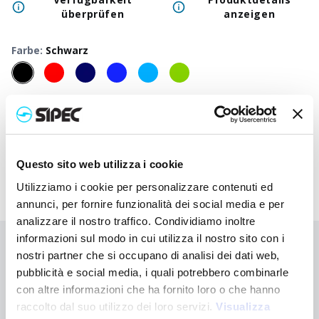
überprüfen
anzeigen
Farbe
:
Schwarz
50
+
100
+
250
+
500
+
1000
+
250
Neutraler Preis
2,750
€
2,750
€
2,750
€
2,750
€
2,750
€
2,75
Druckpreis
3,730
€
3,683
€
3,635
€
3,590
€
3,547
€
3,39
Questo sito web utilizza i cookie
Utilizziamo i cookie per personalizzare contenuti ed
annunci, per fornire funzionalità dei social media e per
analizzare il nostro traffico. Condividiamo inoltre
informazioni sul modo in cui utilizza il nostro sito con i
Sie haben nicht gefunden, wonach Sie suchen?
nostri partner che si occupano di analisi dei dati web,
pubblicità e social media, i quali potrebbero combinarle
Kontaktieren Sie uns, wenn Sie Hilfe benötigen, oder fordern Sie
Ihre kundenspezifische Bestellung an
con altre informazioni che ha fornito loro o che hanno
raccolto dal suo utilizzo dei loro servizi.
Visualizza