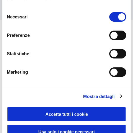
informativa completa
Kontaktieren Sie uns
Selezione
Necessari
del
consenso
Preferenze
Das könnte Sie auch
interessieren
Statistiche
Marketing
Mostra dettagli
Accetta tutti i cookie
Sustainable Living
Usa solo i cookie necessari