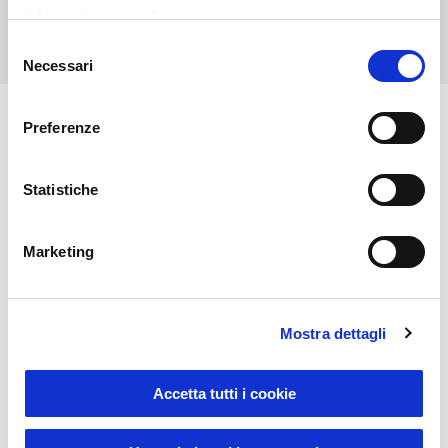
informativa completa
Kontaktieren Sie uns
Selezione
Necessari
del
consenso
Preferenze
Das könnte Sie auch
interessieren
Statistiche
Marketing
Mostra dettagli
Accetta tutti i cookie
Serienende und
Schnäppchen