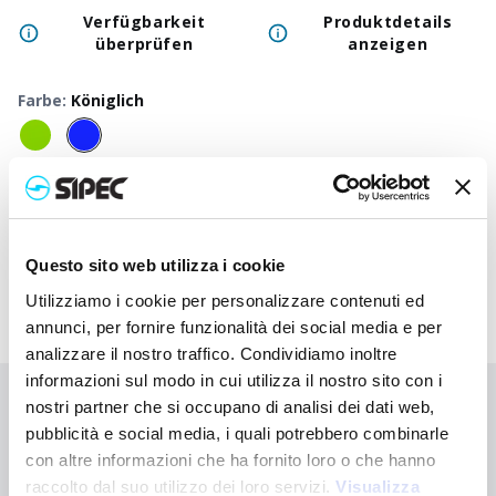
Verfügbarkeit
Produktdetails
überprüfen
anzeigen
Farbe
:
Königlich
50
+
100
+
250
+
500
+
1000
+
2500
+
Neutraler
6,825
€
6,825
€
6,825
€
6,825
€
6,825
€
6,825
€
6
Preis
Questo sito web utilizza i cookie
Utilizziamo i cookie per personalizzare contenuti ed
annunci, per fornire funzionalità dei social media e per
analizzare il nostro traffico. Condividiamo inoltre
informazioni sul modo in cui utilizza il nostro sito con i
nostri partner che si occupano di analisi dei dati web,
Sie haben nicht gefunden, wonach Sie suchen?
pubblicità e social media, i quali potrebbero combinarle
Kontaktieren Sie uns, wenn Sie Hilfe benötigen, oder fordern Sie
con altre informazioni che ha fornito loro o che hanno
Ihre kundenspezifische Bestellung an
raccolto dal suo utilizzo dei loro servizi.
Visualizza