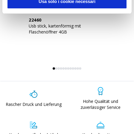
Usa solo i cookie necessari
22460
2
Usb stick, kartenförmig mit
US
Flaschenöffner 4GB
Hohe Qualität und
Rascher Druck und Lieferung
zuverlässiger Service