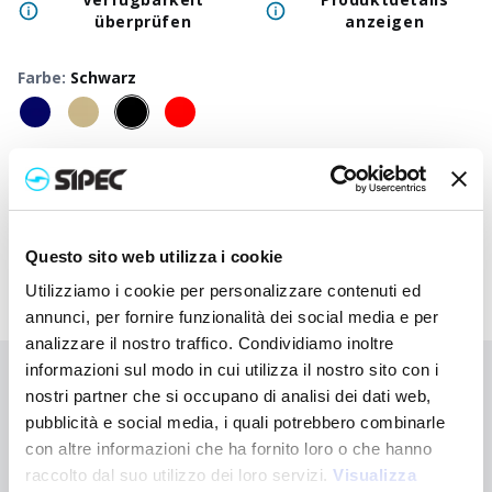
überprüfen
anzeigen
Farbe
:
Schwarz
50
+
100
+
250
+
500
+
1000
+
250
Neutraler Preis
0,800
€
0,800
€
0,800
€
0,800
€
0,800
€
0,80
Druckpreis
1,780
€
1,732
€
1,685
€
1,640
€
1,598
€
1,44
Questo sito web utilizza i cookie
Utilizziamo i cookie per personalizzare contenuti ed
annunci, per fornire funzionalità dei social media e per
analizzare il nostro traffico. Condividiamo inoltre
informazioni sul modo in cui utilizza il nostro sito con i
Sie haben nicht gefunden, wonach Sie suchen?
nostri partner che si occupano di analisi dei dati web,
Kontaktieren Sie uns, wenn Sie Hilfe benötigen, oder fordern Sie
pubblicità e social media, i quali potrebbero combinarle
Ihre kundenspezifische Bestellung an
con altre informazioni che ha fornito loro o che hanno
raccolto dal suo utilizzo dei loro servizi.
Visualizza