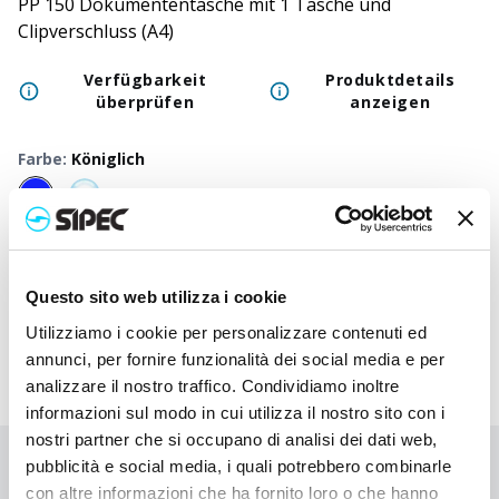
PP 150 Dokumententasche mit 1 Tasche und
Clipverschluss (A4)
Verfügbarkeit
Produktdetails
überprüfen
anzeigen
Farbe
:
Königlich
50
+
100
+
250
+
500
+
1000
+
250
Neutraler Preis
0,500
€
0,500
€
0,500
€
0,500
€
0,500
€
0,50
Druckpreis
Questo sito web utilizza i cookie
1,420
€
1,375
€
1,333
€
1,290
€
1,250
€
1,17
Utilizziamo i cookie per personalizzare contenuti ed
annunci, per fornire funzionalità dei social media e per
analizzare il nostro traffico. Condividiamo inoltre
informazioni sul modo in cui utilizza il nostro sito con i
nostri partner che si occupano di analisi dei dati web,
pubblicità e social media, i quali potrebbero combinarle
Sie haben nicht gefunden, wonach Sie suchen?
con altre informazioni che ha fornito loro o che hanno