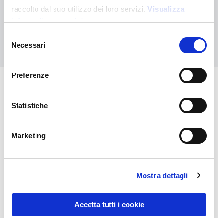
Kontaktieren Sie uns, wenn Sie Hilfe benötigen, oder fordern Sie
raccolto dal suo utilizzo dei loro servizi.
Visualizza
Ihre kundenspezifische Bestellung an
informativa completa
Selezione
Kontaktieren Sie uns
Necessari
del
consenso
Preferenze
Das könnte Sie auch
Statistiche
interessieren
Marketing
Mostra dettagli
Accetta tutti i cookie