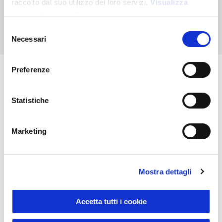
raccolto dal suo utilizzo dei loro servizi.
Visualizza
informativa completa
Kontaktieren Sie uns
Selezione
Necessari
del
consenso
Preferenze
Das könnte Sie auch
Statistiche
interessieren
Marketing
Mostra dettagli
Accetta tutti i cookie
Sustainable Living