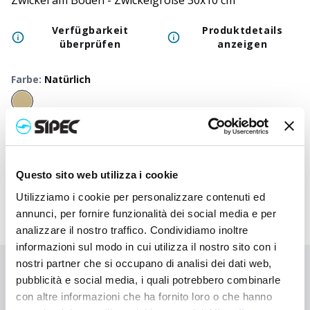
Zwickel am Boden - Zwickelgröße 30x10 cm
Verfügbarkeit
Produktdetails
überprüfen
anzeigen
Farbe
:
Natürlich
50
+
100
+
250
+
500
+
1000
+
250
Neutraler Preis
1,900
€
1,900
€
1,900
€
1,900
€
1,900
€
1,90
Druckpreis
2,880
€
2,833
€
2,785
€
2,740
€
2,697
€
2,54
Questo sito web utilizza i cookie
Utilizziamo i cookie per personalizzare contenuti ed
annunci, per fornire funzionalità dei social media e per
analizzare il nostro traffico. Condividiamo inoltre
informazioni sul modo in cui utilizza il nostro sito con i
nostri partner che si occupano di analisi dei dati web,
Sie haben nicht gefunden, wonach Sie suchen?
pubblicità e social media, i quali potrebbero combinarle
Kontaktieren Sie uns, wenn Sie Hilfe benötigen, oder fordern Sie
con altre informazioni che ha fornito loro o che hanno
Ihre kundenspezifische Bestellung an