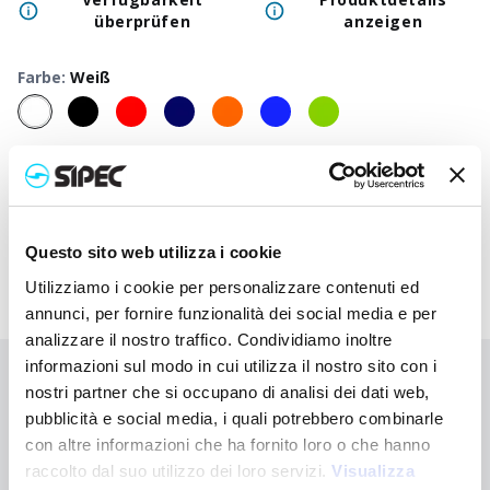
überprüfen
anzeigen
Farbe
:
Weiß
50
+
100
+
250
+
500
+
1000
+
250
Neutraler Preis
1,700
€
1,700
€
1,700
€
1,700
€
1,700
€
1,70
Druckpreis
2,680
€
2,632
€
2,585
€
2,540
€
2,498
€
2,34
Questo sito web utilizza i cookie
Utilizziamo i cookie per personalizzare contenuti ed
annunci, per fornire funzionalità dei social media e per
analizzare il nostro traffico. Condividiamo inoltre
informazioni sul modo in cui utilizza il nostro sito con i
Sie haben nicht gefunden, wonach Sie suchen?
nostri partner che si occupano di analisi dei dati web,
pubblicità e social media, i quali potrebbero combinarle
Kontaktieren Sie uns, wenn Sie Hilfe benötigen, oder fordern Sie
Ihre kundenspezifische Bestellung an
con altre informazioni che ha fornito loro o che hanno
raccolto dal suo utilizzo dei loro servizi.
Visualizza