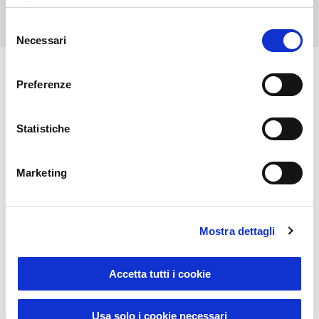
informativa completa
Kontaktieren Sie uns
Selezione
Necessari
del
consenso
Preferenze
Das könnte Sie auch
interessieren
Statistiche
Marketing
Mostra dettagli
Accetta tutti i cookie
Sustainable Living
Usa solo i cookie necessari