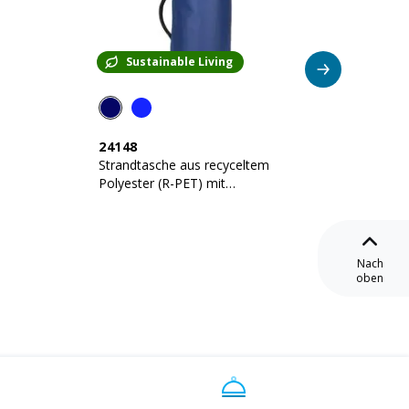
Sustainable Living
24148
23118
Strandtasche aus recyceltem
Beutel 
Polyester (R-PET) mit
280 g/
Schulterriemen
Nach
oben