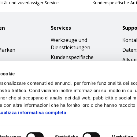
ität und zuverlässiger Service
Kundenspezifische Arti
en
Services
Suppo
s
Werkzeuge und
Konta
Dienstleistungen
Marken
Daten
Kundenspezifische
Allge
Bestellungen
Gesch
 cookie
Kataloge
Cookie
rsonalizzare contenuti ed annunci, per fornire funzionalità dei soc
Bilder-Download
Access
stro traffico. Condividiamo inoltre informazioni sul modo in cui ut
Ethik
tner che si occupano di analisi dei dati web, pubblicità e social m
e con altre informazioni che ha fornito loro o che hanno raccolto
sualizza informativa completa
Preferenze
Statistiche
Marketing