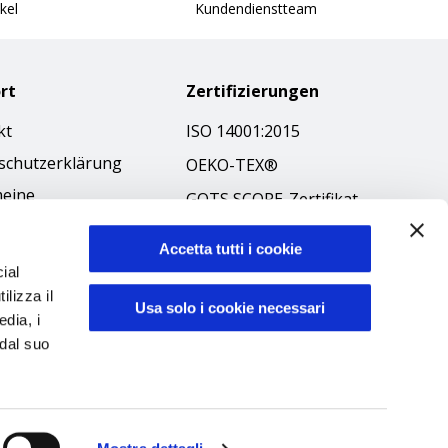
kel
Kundendienstteam
rt
Zertifizierungen
kt
ISO 14001:2015
schutzerklärung
OEKO-TEX®
meine
GOTS SCOPE-Zertifikat
äftsbedingungen
GRS SCOPE-Zertifikat
-Richtlinie
Accetta tutti i cookie
Umweltpolitik
ial
ibilità
ilizza il
Produktsicherheit
Usa solo i cookie necessari
kodex
edia, i
 dal suo