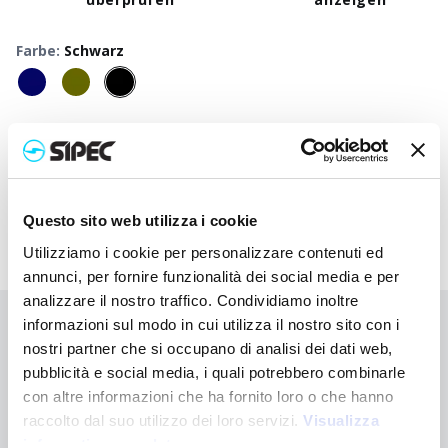
Farbe
:
Schwarz
50
+
100
+
250
+
500
+
1000
+
250
Neutraler Preis
3,800
€
3,800
€
3,800
€
3,800
€
3,800
€
3,80
Druckpreis
5,735
€
5,637
€
5,545
€
5,457
€
5,375
€
5,21
Questo sito web utilizza i cookie
Utilizziamo i cookie per personalizzare contenuti ed
annunci, per fornire funzionalità dei social media e per
analizzare il nostro traffico. Condividiamo inoltre
informazioni sul modo in cui utilizza il nostro sito con i
Sie haben nicht gefunden, wonach Sie suchen?
nostri partner che si occupano di analisi dei dati web,
Kontaktieren Sie uns, wenn Sie Hilfe benötigen, oder fordern Sie
pubblicità e social media, i quali potrebbero combinarle
Ihre kundenspezifische Bestellung an
con altre informazioni che ha fornito loro o che hanno
raccolto dal suo utilizzo dei loro servizi.
Visualizza
Kontaktieren Sie uns
informativa completa