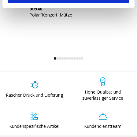
00940
1
Polar 'Konzert' Mütze
Ko
Hohe Qualität und
Rascher Druck und Lieferung
zuverlässiger Service
Kundenspezifische Artikel
Kundendienstteam