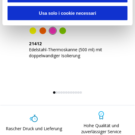
Usa solo i cookie necessari
Sustainable Living
21412
2
Edelstahl-Thermoskanne (500 ml) mit
Ed
doppelwandiger Isolierung
mi
Hohe Qualität und
Rascher Druck und Lieferung
zuverlässiger Service