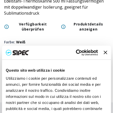
Edelstahl-Thermoskanne 500 ml Fassungsvermögen
mit doppelwandiger Isolierung, geeignet für
Sublimationsdruck
Verfügbarkeit
Produktdetails
überprüfen
anzeigen
Farbe
:
Weiß
50
+
100
+
250
+
500
+
1000
+
250
Neutraler Preis
10,200
€
10,200
€
10,200
€
10,200
€
10,200
€
10,2
Questo sito web utilizza i cookie
Druckpreis
16,915
€
16,242
€
15,640
€
15,367
€
15,110
€
14,8
Utilizziamo i cookie per personalizzare contenuti ed
annunci, per fornire funzionalità dei social media e per
analizzare il nostro traffico. Condividiamo inoltre
informazioni sul modo in cui utilizza il nostro sito con i
nostri partner che si occupano di analisi dei dati web,
pubblicità e social media, i quali potrebbero combinarle