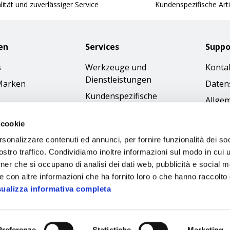
ität und zuverlässiger Service
Kundenspezifische Arti
en
Services
Suppo
s
Werkzeuge und
Konta
Dienstleistungen
Marken
Daten
Kundenspezifische
Allge
Bestellungen
Gesch
 cookie
Kataloge
Cookie
rsonalizzare contenuti ed annunci, per fornire funzionalità dei soc
Bilder-Download
Access
stro traffico. Condividiamo inoltre informazioni sul modo in cui ut
Ethik
tner che si occupano di analisi dei dati web, pubblicità e social m
e con altre informazioni che ha fornito loro o che hanno raccolto
sualizza informativa completa
Preferenze
Statistiche
Marketing