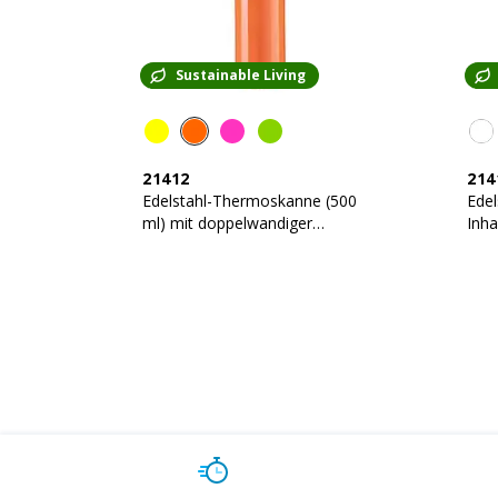
Sustainable Living
21412
214
Edelstahl-Thermoskanne (500
Ede
ml) mit doppelwandiger
Inha
Isolierung
Isol