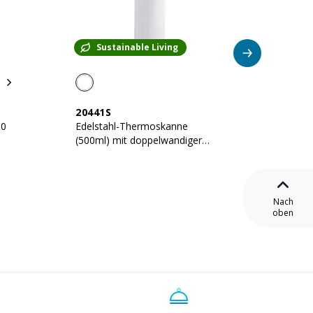
Sustainable Living
Su
20441S
19416
00
Edelstahl-Thermoskanne
Edelst
(500ml) mit doppelwandiger
(500ml
l
Isolierung
Isolier
Nach
oben