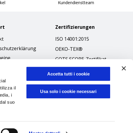
kel
Kundendienstteam
rt
Zertifizierungen
kt
ISO 14001:2015
schutzerklärung
OEKO-TEX®
meine
GOTS SCOPE-Zertifikat
äftsbedingungen
GRS SCOPE-Zertifikat
-Richtlinie
Accetta tutti i cookie
Umweltpolitik
ial
ibilità
ilizza il
Produktsicherheit
Usa solo i cookie necessari
kodex
edia, i
 dal suo