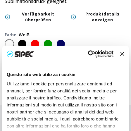
Sublimationsdruck geeignet.
Verfügbarkeit
Produktdetails
überprüfen
anzeigen
Farbe
:
Weiß
50
+
100
+
250
+
500
+
1000
+
250
Neutraler Preis
1,000
€
1,000
€
1,000
€
1,000
€
1,000
€
1,00
Druckpreis
1,980
€
1,933
€
1,885
€
1,840
€
1,797
€
1,64
Questo sito web utilizza i cookie
Utilizziamo i cookie per personalizzare contenuti ed
annunci, per fornire funzionalità dei social media e per
analizzare il nostro traffico. Condividiamo inoltre
informazioni sul modo in cui utilizza il nostro sito con i
nostri partner che si occupano di analisi dei dati web,
Sie haben nicht gefunden, wonach Sie suchen?
pubblicità e social media, i quali potrebbero combinarle
con altre informazioni che ha fornito loro o che hanno
Kontaktieren Sie uns, wenn Sie Hilfe benötigen, oder fordern Sie