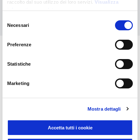
Ihre kundenspezifische Bestellung an
raccolto dal suo utilizzo dei loro servizi.
Visualizza
informativa completa
Kontaktieren Sie uns
Selezione
Necessari
del
consenso
Preferenze
Das könnte Sie auch
Statistiche
interessieren
Marketing
Mostra dettagli
Accetta tutti i cookie