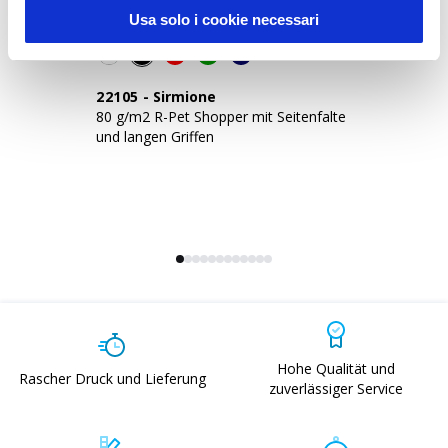
Sustainable Living
Usa solo i cookie necessari
22105
-
Sirmione
1
80 g/m2 R-Pet Shopper mit Seitenfalte
Sh
und langen Griffen
(r
Hohe Qualität und
Rascher Druck und Lieferung
zuverlässiger Service