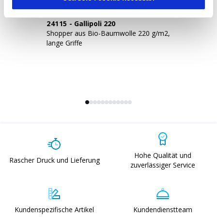
24115
-
Gallipoli 220
2
Shopper aus Bio-Baumwolle 220 g/m2,
Sh
lange Griffe
la
Hohe Qualität und
Rascher Druck und Lieferung
zuverlässiger Service
Kundenspezifische Artikel
Kundendienstteam