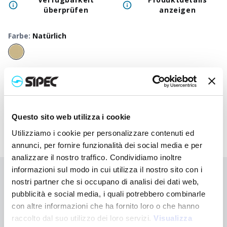
überprüfen
anzeigen
Farbe
:
Natürlich
50
+
100
+
250
+
500
+
1000
+
250
Neutraler Preis
1,800
€
1,800
€
1,800
€
1,800
€
1,800
€
1,80
Druckpreis
2,780
€
2,732
€
2,685
€
2,640
€
2,598
€
2,44
Questo sito web utilizza i cookie
Utilizziamo i cookie per personalizzare contenuti ed
annunci, per fornire funzionalità dei social media e per
analizzare il nostro traffico. Condividiamo inoltre
informazioni sul modo in cui utilizza il nostro sito con i
Sie haben nicht gefunden, wonach Sie suchen?
nostri partner che si occupano di analisi dei dati web,
pubblicità e social media, i quali potrebbero combinarle
Kontaktieren Sie uns, wenn Sie Hilfe benötigen, oder fordern Sie
Ihre kundenspezifische Bestellung an
con altre informazioni che ha fornito loro o che hanno
raccolto dal suo utilizzo dei loro servizi.
Visualizza