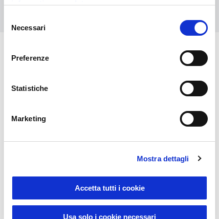
informativa completa
Kontaktieren Sie uns
Selezione
Necessari
del
consenso
Preferenze
Das könnte Sie auch
interessieren
Statistiche
Marketing
Mostra dettagli
Accetta tutti i cookie
Sustainable Living
Usa solo i cookie necessari