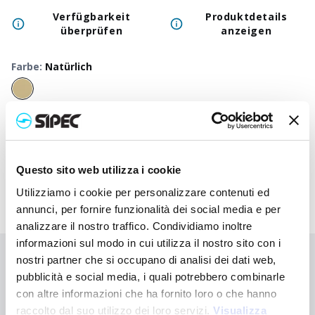
Verfügbarkeit
Produktdetails
überprüfen
anzeigen
Farbe
:
Natürlich
50
+
100
+
250
+
500
+
1000
+
2500
+
Neutraler
0,750
€
0,750
€
0,750
€
0,750
€
0,750
€
0,750
€
0
Preis
Questo sito web utilizza i cookie
Utilizziamo i cookie per personalizzare contenuti ed
annunci, per fornire funzionalità dei social media e per
analizzare il nostro traffico. Condividiamo inoltre
informazioni sul modo in cui utilizza il nostro sito con i
nostri partner che si occupano di analisi dei dati web,
Sie haben nicht gefunden, wonach Sie suchen?
pubblicità e social media, i quali potrebbero combinarle
Kontaktieren Sie uns, wenn Sie Hilfe benötigen, oder fordern Sie
con altre informazioni che ha fornito loro o che hanno
Ihre kundenspezifische Bestellung an
raccolto dal suo utilizzo dei loro servizi.
Visualizza