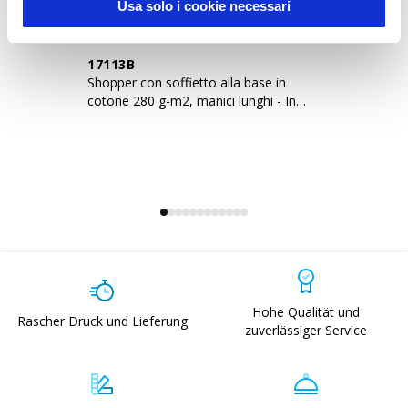
Usa solo i cookie necessari
17113B
1
Shopper con soffietto alla base in
18
cotone 280 g-m2, manici lunghi - In
la
stampa sublima
Hohe Qualität und
Rascher Druck und Lieferung
zuverlässiger Service