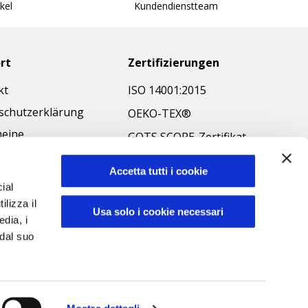
kel
Kundendienstteam
rt
Zertifizierungen
kt
ISO 14001:2015
schutzerklärung
OEKO-TEX®
meine
GOTS SCOPE-Zertifikat
äftsbedingungen
GRS SCOPE-Zertifikat
-Richtlinie
Accetta tutti i cookie
Umweltpolitik
ial
ibilità
ilizza il
Produktsicherheit
Usa solo i cookie necessari
kodex
edia, i
 dal suo