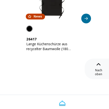
News
Su
26417
23407
Lange Küchenschürze aus
Schürz
recycelter Baumwolle (180
Baumwo
g/m2). Fronttasche
Frontt
Nach
oben