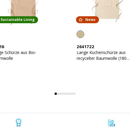
Sustainable Living
News
16
2641722
e Schürze aus Bio-
Lange Küchenschürze aus
mwolle
recycelter Baumwolle (180
g/m2). Fronttasche