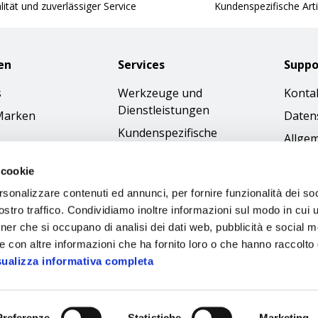
ität und zuverlässiger Service
Kundenspezifische Arti
en
Services
Suppo
s
Werkzeuge und
Konta
Dienstleistungen
Marken
Daten
Kundenspezifische
Allge
Bestellungen
Gesch
 cookie
Kataloge
Cookie
rsonalizzare contenuti ed annunci, per fornire funzionalità dei soc
Bilder-Download
Access
stro traffico. Condividiamo inoltre informazioni sul modo in cui ut
Ethik
tner che si occupano di analisi dei dati web, pubblicità e social m
e con altre informazioni che ha fornito loro o che hanno raccolto
sualizza informativa completa
Preferenze
Statistiche
Marketing