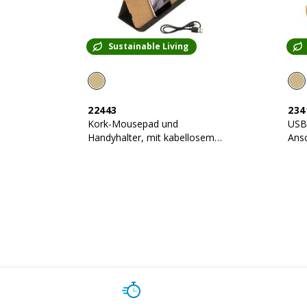
Sustainable Living
22443
234
Kork-Mousepad und
USB
Handyhalter, mit kabellosem
Ans
Ladegerät
Ansc