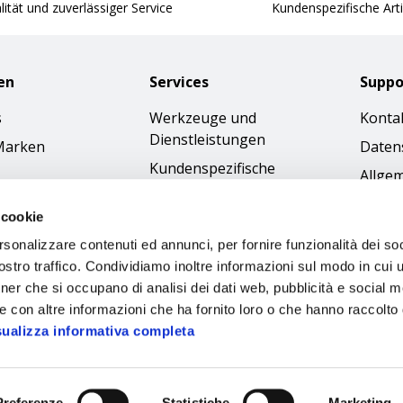
ität und zuverlässiger Service
Kundenspezifische Arti
en
Services
Suppo
s
Werkzeuge und
Konta
Dienstleistungen
Marken
Daten
Kundenspezifische
Allge
Bestellungen
Gesch
 cookie
Kataloge
Cookie
rsonalizzare contenuti ed annunci, per fornire funzionalità dei soc
Bilder-Download
Access
stro traffico. Condividiamo inoltre informazioni sul modo in cui ut
Ethik
tner che si occupano di analisi dei dati web, pubblicità e social m
e con altre informazioni che ha fornito loro o che hanno raccolto
sualizza informativa completa
Preferenze
Statistiche
Marketing