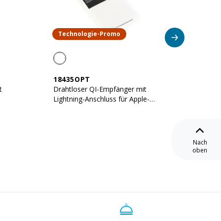
Serie
Technologie-Promo
Schn
18435OPT
13401
t
Drahtloser QI-Empfänger mit
IPad-T
Lightning-Anschluss für Apple-
Geräte
Nach
oben