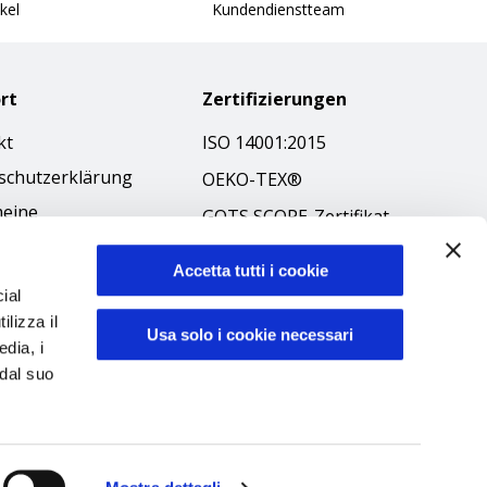
kel
Kundendienstteam
rt
Zertifizierungen
kt
ISO 14001:2015
schutzerklärung
OEKO-TEX®
meine
GOTS SCOPE-Zertifikat
äftsbedingungen
GRS SCOPE-Zertifikat
-Richtlinie
Accetta tutti i cookie
Umweltpolitik
ial
ibilità
ilizza il
Produktsicherheit
Usa solo i cookie necessari
kodex
edia, i
 dal suo