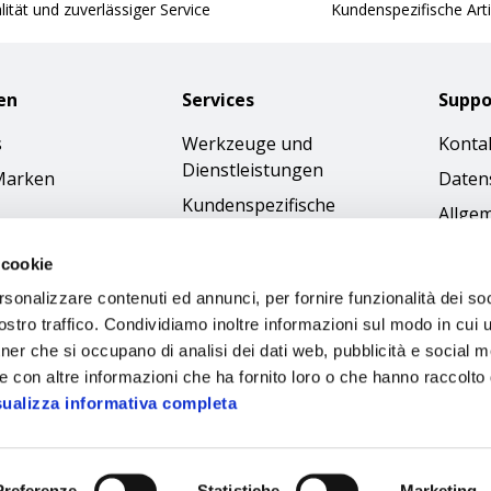
ität und zuverlässiger Service
Kundenspezifische Arti
en
Services
Suppo
s
Werkzeuge und
Konta
Dienstleistungen
Marken
Daten
Kundenspezifische
Allge
Bestellungen
Gesch
 cookie
Kataloge
Cookie
rsonalizzare contenuti ed annunci, per fornire funzionalità dei soc
Bilder-Download
Access
stro traffico. Condividiamo inoltre informazioni sul modo in cui ut
Ethik
tner che si occupano di analisi dei dati web, pubblicità e social m
e con altre informazioni che ha fornito loro o che hanno raccolto
sualizza informativa completa
Preferenze
Statistiche
Marketing