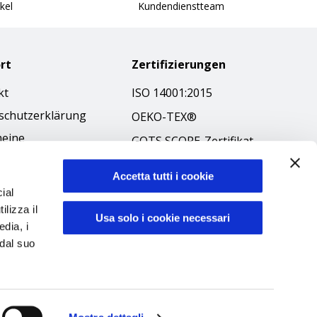
kel
Kundendienstteam
rt
Zertifizierungen
kt
ISO 14001:2015
schutzerklärung
OEKO-TEX®
meine
GOTS SCOPE-Zertifikat
äftsbedingungen
GRS SCOPE-Zertifikat
-Richtlinie
Accetta tutti i cookie
Umweltpolitik
ial
ibilità
ilizza il
Produktsicherheit
Usa solo i cookie necessari
kodex
edia, i
 dal suo