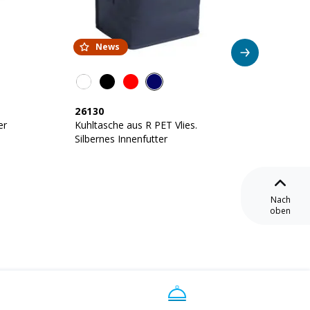
News
26130
19157
er
Kuhltasche aus R PET Vlies.
Kühlta
Silbernes Innenfutter
mit Fr
gepols
Nach
oben