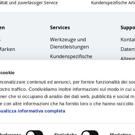
ität und zuverlässiger Service
Kundenspezifische Arti
en
Services
Suppo
s
Werkzeuge und
Konta
Dienstleistungen
Marken
Daten
Kundenspezifische
Allge
Bestellungen
Gesch
 cookie
Kataloge
Cookie
rsonalizzare contenuti ed annunci, per fornire funzionalità dei soc
Bilder-Download
Access
stro traffico. Condividiamo inoltre informazioni sul modo in cui ut
Ethik
tner che si occupano di analisi dei dati web, pubblicità e social m
e con altre informazioni che ha fornito loro o che hanno raccolto
sualizza informativa completa
Preferenze
Statistiche
Marketing