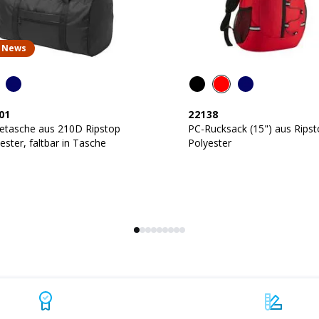
News
01
22138
setasche aus 210D Ripstop
PC-Rucksack (15") aus Ripst
ester, faltbar in Tasche
Polyester