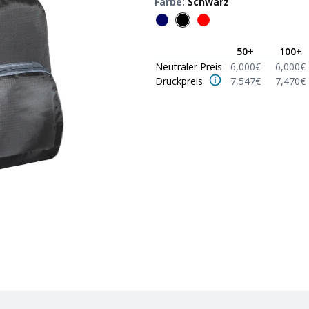
Farbe
:
Schwarz
50
+
100
+
Neutraler Preis
6,000
€
6,000
€
Druckpreis
7,547
€
7,470
€