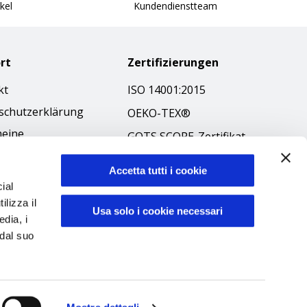
kel
Kundendienstteam
rt
Zertifizierungen
kt
ISO 14001:2015
schutzerklärung
OEKO-TEX®
meine
GOTS SCOPE-Zertifikat
äftsbedingungen
GRS SCOPE-Zertifikat
-Richtlinie
Accetta tutti i cookie
Umweltpolitik
ial
ibilità
ilizza il
Produktsicherheit
Usa solo i cookie necessari
kodex
edia, i
 dal suo