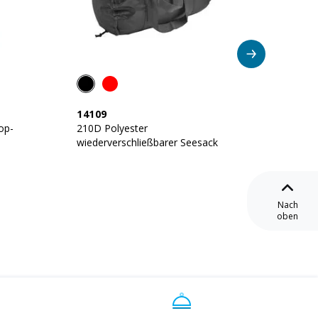
Ne
14109
26103
op-
210D Polyester
Zusamm
wiederverschließbarer Seesack
210D-P
Nach
oben