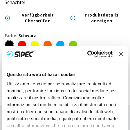
Schachtel
Verfügbarkeit
Produktdetails
überprüfen
anzeigen
Farbe
:
Schwarz
50
+
100
+
250
+
500
+
1000
+
250
Neutraler Preis
4,625
€
4,625
€
4,625
€
4,625
€
4,625
€
4,62
Druckpreis
7,922
€
7,428
€
7,008
€
6,650
€
6,508
€
6,47
Questo sito web utilizza i cookie
Utilizziamo i cookie per personalizzare contenuti ed
annunci, per fornire funzionalità dei social media e per
analizzare il nostro traffico. Condividiamo inoltre
informazioni sul modo in cui utilizza il nostro sito con i
nostri partner che si occupano di analisi dei dati web,
Sie haben nicht gefunden, wonach Sie suchen?
pubblicità e social media, i quali potrebbero combinarle
con altre informazioni che ha fornito loro o che hanno
Kontaktieren Sie uns, wenn Sie Hilfe benötigen, oder fordern Sie