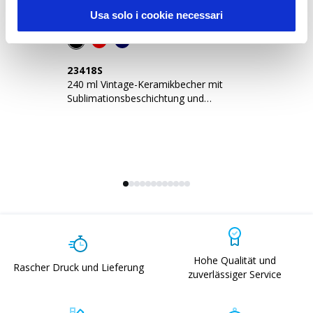
Usa solo i cookie necessari
23418S
2
240 ml Vintage-Keramikbecher mit
Ke
Sublimationsbeschichtung und
30
farbigem Rand
Hohe Qualität und
Rascher Druck und Lieferung
zuverlässiger Service