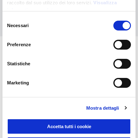
Ihre kundenspezifische Bestellung an
raccolto dal suo utilizzo dei loro servizi.
Visualizza
informativa completa
Selezione
Kontaktieren Sie uns
Necessari
del
consenso
Preferenze
Das könnte Sie auch
Statistiche
interessieren
Marketing
Mostra dettagli
Accetta tutti i cookie