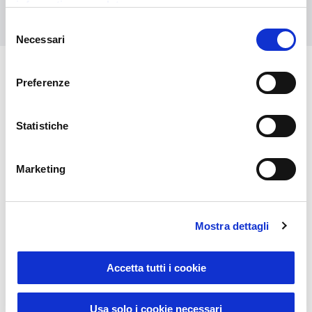
informativa completa
Kontaktieren Sie uns
Selezione
Necessari
del
consenso
Preferenze
Das könnte Sie auch
interessieren
Statistiche
Marketing
Mostra dettagli
Accetta tutti i cookie
Sustainable Living
Usa solo i cookie necessari