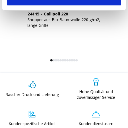
24115
-
Gallipoli 220
2
Shopper aus Bio-Baumwolle 220 g/m2,
Sh
lange Griffe
la
Hohe Qualität und
Rascher Druck und Lieferung
zuverlässiger Service
Kundenspezifische Artikel
Kundendienstteam