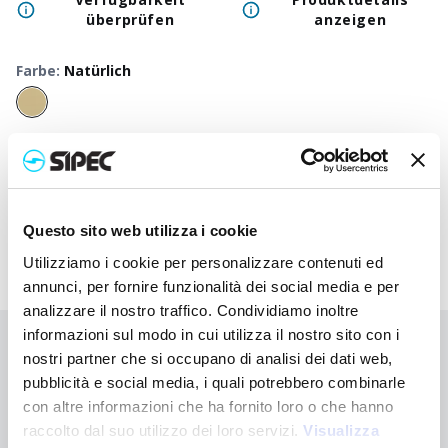
überprüfen
anzeigen
Farbe
:
Natürlich
50
+
100
+
250
+
500
+
1000
+
250
Neutraler Preis
3,000
€
3,000
€
3,000
€
3,000
€
3,000
€
3,00
Druckpreis
3,980
€
3,933
€
3,885
€
3,840
€
3,797
€
3,64
Questo sito web utilizza i cookie
Utilizziamo i cookie per personalizzare contenuti ed
annunci, per fornire funzionalità dei social media e per
analizzare il nostro traffico. Condividiamo inoltre
informazioni sul modo in cui utilizza il nostro sito con i
Sie haben nicht gefunden, wonach Sie suchen?
nostri partner che si occupano di analisi dei dati web,
pubblicità e social media, i quali potrebbero combinarle
Kontaktieren Sie uns, wenn Sie Hilfe benötigen, oder fordern Sie
Ihre kundenspezifische Bestellung an
con altre informazioni che ha fornito loro o che hanno
raccolto dal suo utilizzo dei loro servizi.
Visualizza