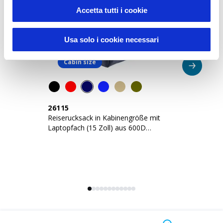
Accetta tutti i cookie
Usa solo i cookie necessari
Cabin size
26115
2
Reiserucksack in Kabinengröße mit
Re
Laptopfach (15 Zoll) aus 600D
La
Polyester
Po