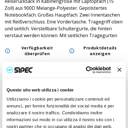
Reiserucksack in Kabinengröße mit Laptopfach (15
Zoll) aus 900D Melange-Polyester. Gepolstertes
Notebookfach. Großes Hauptfach. Zwei Innentaschen
mit Reißverschluss. Eine Vordertasche. Tragegriff oben
und seitlich. Verstellbare Schultergurte, die hinten
verstaut werden können. Mit seitlichen Tragegurten
Verfügbarkeit
Produktdetails
überprüfen
anzeigen
Farbe
:
Schwarz
Questo sito web utilizza i cookie
50
+
100
+
250
+
500
+
1000
+
250
Neutraler Preis
26,000
€
26,000
€
26,000
€
26,000
€
26,000
€
26,0
Utilizziamo i cookie per personalizzare contenuti ed
Druckpreis
29,023
€
28,870
€
28,727
€
28,590
€
28,460
€
28,4
annunci, per fornire funzionalità dei social media e per
analizzare il nostro traffico. Condividiamo inoltre
informazioni sul modo in cui utilizza il nostro sito con i
nostri partner che si occupano di analisi dei dati web,