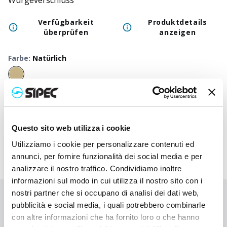
Würgeverschluss
Verfügbarkeit
Produktdetails
überprüfen
anzeigen
Farbe
:
Natürlich
50
+
100
+
250
+
500
+
1000
+
250
Neutraler Preis
3,000
€
3,000
€
3,000
€
3,000
€
3,000
€
3,00
Druckpreis
3,980
€
3,933
€
3,885
€
3,840
€
3,797
€
3,64
Questo sito web utilizza i cookie
Utilizziamo i cookie per personalizzare contenuti ed
annunci, per fornire funzionalità dei social media e per
analizzare il nostro traffico. Condividiamo inoltre
informazioni sul modo in cui utilizza il nostro sito con i
nostri partner che si occupano di analisi dei dati web,
Sie haben nicht gefunden, wonach Sie suchen?
pubblicità e social media, i quali potrebbero combinarle
Kontaktieren Sie uns, wenn Sie Hilfe benötigen, oder fordern Sie
con altre informazioni che ha fornito loro o che hanno
Ihre kundenspezifische Bestellung an