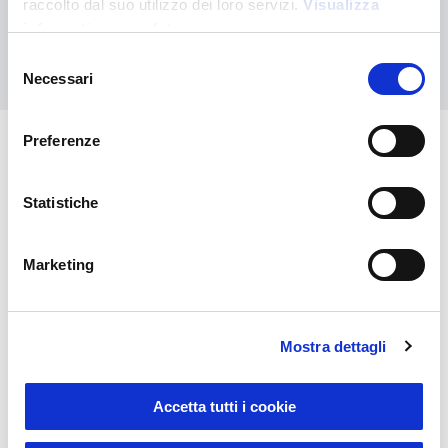
raccolto dal suo utilizzo dei loro servizi.
Visualizza
informativa completa
Kontaktieren Sie uns
Selezione
Necessari
del
consenso
Preferenze
Das könnte Sie auch
Statistiche
interessieren
Marketing
Mostra dettagli
Accetta tutti i cookie
Sustainable Living