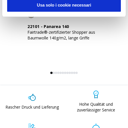
Usa solo i cookie necessari
22101
-
Panarea 140
2
Fairtrade®-zertifizierter Shopper aus
Fa
Baumwolle 140g/m2, lange Griffe
14
Zw
Hohe Qualität und
Rascher Druck und Lieferung
zuverlässiger Service