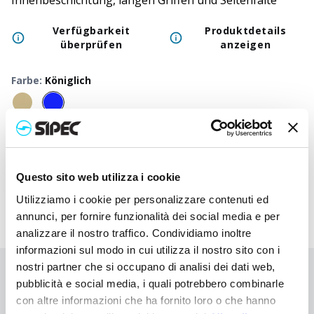
Innenbeschichtung, langen Griffen und Seitenfalte
Verfügbarkeit
Produktdetails
überprüfen
anzeigen
Farbe
:
Königlich
50
+
100
+
250
+
500
+
1000
+
250
Neutraler Preis
3,700
€
3,700
€
3,700
€
3,700
€
3,700
€
3,70
Druckpreis
4,680
€
4,633
€
4,585
€
4,540
€
4,498
€
4,34
Questo sito web utilizza i cookie
Utilizziamo i cookie per personalizzare contenuti ed
annunci, per fornire funzionalità dei social media e per
analizzare il nostro traffico. Condividiamo inoltre
informazioni sul modo in cui utilizza il nostro sito con i
nostri partner che si occupano di analisi dei dati web,
Sie haben nicht gefunden, wonach Sie suchen?
pubblicità e social media, i quali potrebbero combinarle
Kontaktieren Sie uns, wenn Sie Hilfe benötigen, oder fordern Sie
con altre informazioni che ha fornito loro o che hanno
Ihre kundenspezifische Bestellung an