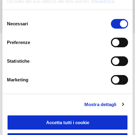
raccolto dal suo utilizzo dei loro servizi.
Visualizza
informativa completa
Kontaktieren Sie uns
Selezione
Necessari
del
consenso
Preferenze
Das könnte Sie auch
Statistiche
interessieren
Marketing
Mostra dettagli
Accetta tutti i cookie
Sustainable Living