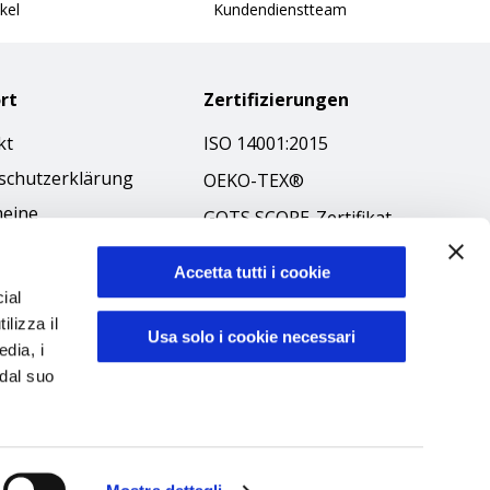
kel
Kundendienstteam
rt
Zertifizierungen
kt
ISO 14001:2015
schutzerklärung
OEKO-TEX®
meine
GOTS SCOPE-Zertifikat
äftsbedingungen
GRS SCOPE-Zertifikat
-Richtlinie
Accetta tutti i cookie
Umweltpolitik
ial
ibilità
ilizza il
Produktsicherheit
Usa solo i cookie necessari
kodex
edia, i
 dal suo