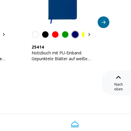
25414
24417
Notizbuch mit PU-Einband.
Notizb
ßem
Gepunktete Blätter auf weißem
Einband
Papier (80 Seiten)
(80 Sei
Nach
oben