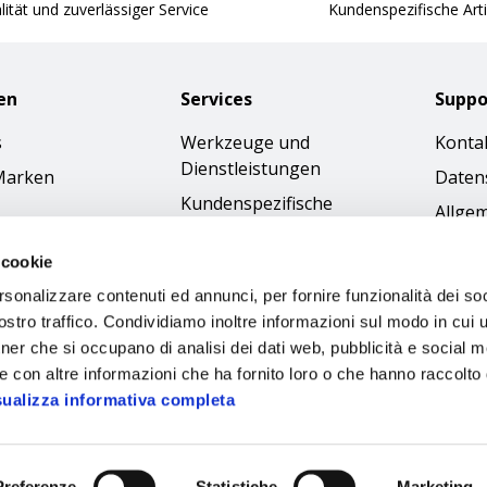
ität und zuverlässiger Service
Kundenspezifische Arti
en
Services
Suppo
s
Werkzeuge und
Konta
Dienstleistungen
Marken
Daten
Kundenspezifische
Allge
Bestellungen
Gesch
 cookie
Kataloge
Cookie
rsonalizzare contenuti ed annunci, per fornire funzionalità dei soc
Bilder-Download
Access
stro traffico. Condividiamo inoltre informazioni sul modo in cui ut
Ethik
tner che si occupano di analisi dei dati web, pubblicità e social m
e con altre informazioni che ha fornito loro o che hanno raccolto
sualizza informativa completa
Preferenze
Statistiche
Marketing