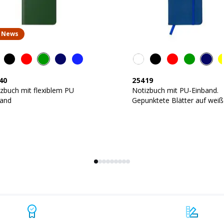
News
40
25419
zbuch mit flexiblem PU
Notizbuch mit PU-Einband.
band
Gepunktete Blätter auf wei
Papier (80 Seiten)