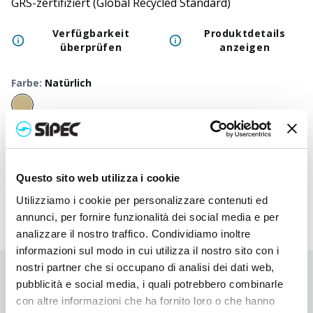
GRS-zertifiziert (Global Recycled Standard)
Verfügbarkeit
Produktdetails
überprüfen
anzeigen
Farbe
:
Natürlich
50
+
100
+
250
+
500
+
1000
+
250
Neutraler Preis
2,000
€
2,000
€
2,000
€
2,000
€
2,000
€
2,00
Druckpreis
2,980
€
2,933
€
2,885
€
2,840
€
2,797
€
2,64
Questo sito web utilizza i cookie
Utilizziamo i cookie per personalizzare contenuti ed
annunci, per fornire funzionalità dei social media e per
analizzare il nostro traffico. Condividiamo inoltre
informazioni sul modo in cui utilizza il nostro sito con i
nostri partner che si occupano di analisi dei dati web,
Sie haben nicht gefunden, wonach Sie suchen?
pubblicità e social media, i quali potrebbero combinarle
con altre informazioni che ha fornito loro o che hanno
Kontaktieren Sie uns, wenn Sie Hilfe benötigen, oder fordern Sie