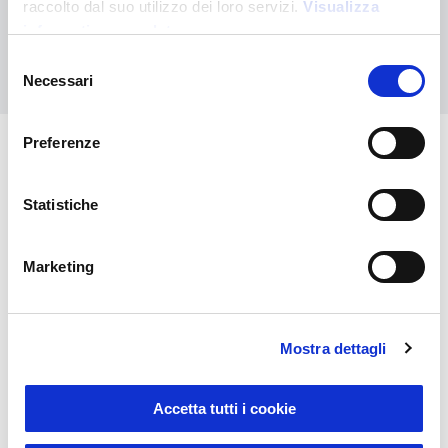
Ihre kundenspezifische Bestellung an
raccolto dal suo utilizzo dei loro servizi.
Visualizza
informativa completa
Kontaktieren Sie uns
Selezione
Necessari
del
consenso
Preferenze
Das könnte Sie auch
Statistiche
interessieren
Marketing
Mostra dettagli
Accetta tutti i cookie