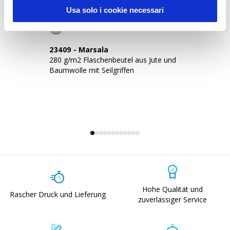
Sustainable Living
Usa solo i cookie necessari
23409
-
Marsala
2
280 g/m2 Flaschenbeutel aus Jute und
Ru
Baumwolle mit Seilgriffen
Me
Ve
Hohe Qualität und
Rascher Druck und Lieferung
zuverlässiger Service