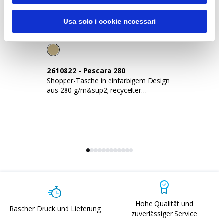
Usa solo i cookie necessari
News
2610822
-
Pescara 280
2
Shopper-Tasche in einfarbigem Design
Sh
aus 280 g/m&sup2; recycelter
la
Baumwolle
Hohe Qualität und
Rascher Druck und Lieferung
zuverlässiger Service