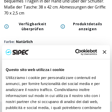
bequemes Tragen in der Hand und über der Schulter.
Maße der Tasche: 38 x 42 cm. Abmessungen der Griffe:
70 x 2,5 cm
Verfügbarkeit
Produktdetails
überprüfen
anzeigen
Farbe
:
Natürlich
50
+
100
+
250
+
500
+
1000
+
250
Neutraler Preis
8,000
€
8,000
€
8,000
€
8,000
€
8,000
€
8,00
Questo sito web utilizza i cookie
Druckpreis
8,980
€
8,932
€
8,885
€
8,840
€
8,797
€
8,64
Utilizziamo i cookie per personalizzare contenuti ed
annunci, per fornire funzionalità dei social media e per
analizzare il nostro traffico. Condividiamo inoltre
informazioni sul modo in cui utilizza il nostro sito con i
nostri partner che si occupano di analisi dei dati web,
pubblicità e social media, i quali potrebbero combinarle