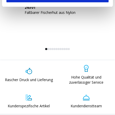
26301
2
Faltbarer Fischerhut aus Nylon
Ba
El
Hohe Qualität und
Rascher Druck und Lieferung
zuverlässiger Service
Kundenspezifische Artikel
Kundendienstteam