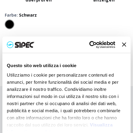
Farbe
:
Schwarz
50
+
100
+
250
+
500
+
1000
+
250
Neutraler Preis
5,750
€
5,750
€
5,750
€
5,750
€
5,750
€
5,75
Druckpreis
6,832
€
6,780
€
6,728
€
6,678
€
6,633
€
6,54
Questo sito web utilizza i cookie
Utilizziamo i cookie per personalizzare contenuti ed
annunci, per fornire funzionalità dei social media e per
analizzare il nostro traffico. Condividiamo inoltre
informazioni sul modo in cui utilizza il nostro sito con i
Sie haben nicht gefunden, wonach Sie suchen?
nostri partner che si occupano di analisi dei dati web,
Kontaktieren Sie uns, wenn Sie Hilfe benötigen, oder fordern Sie
pubblicità e social media, i quali potrebbero combinarle
Ihre kundenspezifische Bestellung an
con altre informazioni che ha fornito loro o che hanno
raccolto dal suo utilizzo dei loro servizi.
Visualizza
Kontaktieren Sie uns
informativa completa