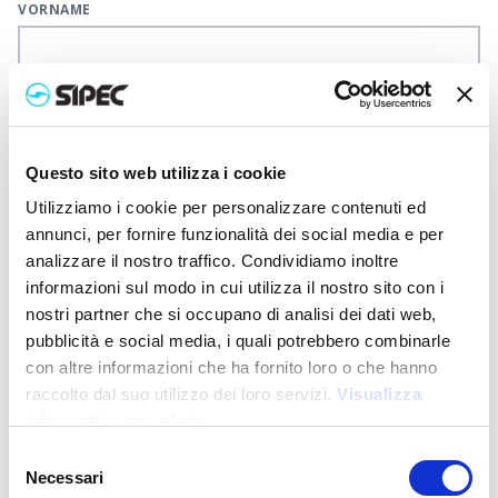
VORNAME
E-MAIL
Questo sito web utilizza i cookie
TELEFON
Utilizziamo i cookie per personalizzare contenuti ed
annunci, per fornire funzionalità dei social media e per
analizzare il nostro traffico. Condividiamo inoltre
informazioni sul modo in cui utilizza il nostro sito con i
TYPOLOGIE
nostri partner che si occupano di analisi dei dati web,
Typ auswählen
pubblicità e social media, i quali potrebbero combinarle
con altre informazioni che ha fornito loro o che hanno
raccolto dal suo utilizzo dei loro servizi.
Visualizza
Indem Sie mit uns Kontakt aufnehmen, erklären Sie, dass Sie
Folgendes gelesen und verstanden haben unsere
informativa completa
Datenschutzbestimmungen
Datenschutzbestimmungen
Selezione
Necessari
del