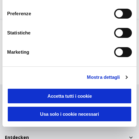
Richiedi attivazione
consenso
Preferenze
Statistiche
Hohe Qualität und
Rascher Druck und Lieferung
zuverlässiger Service
Marketing
Kundenspezifische Artikel
Kundendienstteam
Mostra dettagli
Accetta tutti i cookie
Usa solo i cookie necessari
Die Spezialisten für Werbeartikel
Entdecken