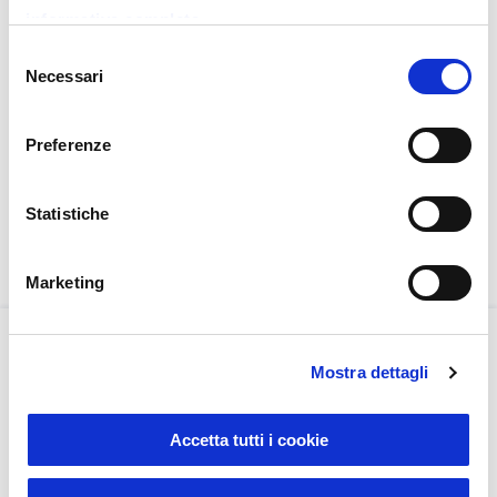
Direkte Online-Bestellung möglich (24h/24h)
informativa completa
Sonderangebote und Auslaufartikel einsehen
Selezione
Necessari
del
consenso
Registrieren
Preferenze
Statistiche
Marketing
Mostra dettagli
Hohe Qualität und
Rascher Druck und Lieferung
zuverlässiger Service
Accetta tutti i cookie