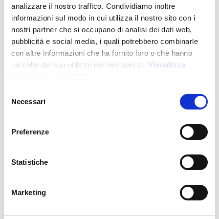
analizzare il nostro traffico. Condividiamo inoltre
informazioni sul modo in cui utilizza il nostro sito con i
nostri partner che si occupano di analisi dei dati web,
pubblicità e social media, i quali potrebbero combinarle
con altre informazioni che ha fornito loro o che hanno
raccolto dal suo utilizzo dei loro servizi.
Visualizza
informativa completa
Sustainable Living
Selezione
Necessari
del
consenso
25425
Preferenze
520 ml PETG bottle
Statistiche
Price:
10,000
€
Marketing