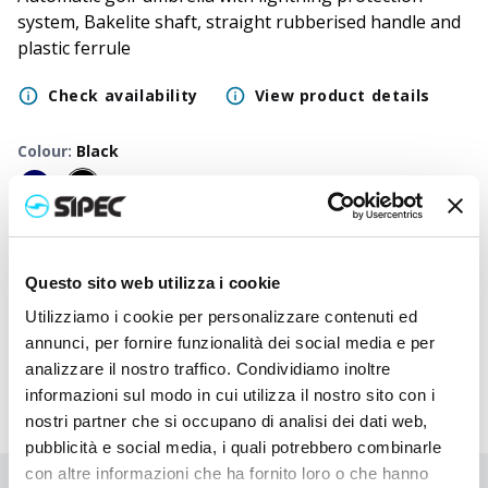
system, Bakelite shaft, straight rubberised handle and
plastic ferrule
Check availability
View product details
Colour
:
Black
50
+
100
+
250
+
500
+
1000
+
2500
+
Neutral
13,500
€
13,500
€
13,500
€
13,500
€
13,500
€
13,500
€
Questo sito web utilizza i cookie
price
Printed
Utilizziamo i cookie per personalizzare contenuti ed
15,918
€
15,797
€
15,683
€
15,572
€
15,470
€
15,273
€
price
annunci, per fornire funzionalità dei social media e per
analizzare il nostro traffico. Condividiamo inoltre
informazioni sul modo in cui utilizza il nostro sito con i
nostri partner che si occupano di analisi dei dati web,
pubblicità e social media, i quali potrebbero combinarle
con altre informazioni che ha fornito loro o che hanno