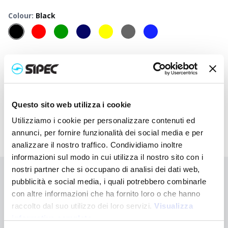
Colour
:
Black
50
+
100
+
250
+
500
+
1000
+
2500
+
Neutral
1,750
€
1,750
€
1,750
€
1,750
€
1,750
€
1,750
€
price
Printed
3,095
€
2,875
€
2,732
€
2,680
€
2,647
€
2,632
€
price
Questo sito web utilizza i cookie
Utilizziamo i cookie per personalizzare contenuti ed
annunci, per fornire funzionalità dei social media e per
analizzare il nostro traffico. Condividiamo inoltre
informazioni sul modo in cui utilizza il nostro sito con i
nostri partner che si occupano di analisi dei dati web,
Didn't find what you're looking for?
pubblicità e social media, i quali potrebbero combinarle
con altre informazioni che ha fornito loro o che hanno
Contact us for assistance or request your customised order
raccolto dal suo utilizzo dei loro servizi.
Visualizza
informativa completa
Contact us