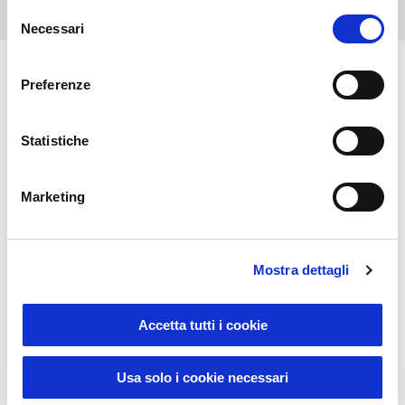
Selezione
Necessari
del
consenso
Preferenze
You might also be interested in
Statistiche
Marketing
Mostra dettagli
Winter items
Accetta tutti i cookie
Usa solo i cookie necessari
16311
0