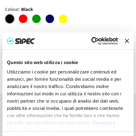
Colour
:
Black
50
+
100
+
250
+
500
+
1000
+
2500
+
Neutral
2,000
€
2,000
€
2,000
€
2,000
€
2,000
€
2,000
€
price
Printed
3,935
€
3,837
€
3,745
€
3,658
€
3,575
€
3,417
€
price
Questo sito web utilizza i cookie
Utilizziamo i cookie per personalizzare contenuti ed
annunci, per fornire funzionalità dei social media e per
analizzare il nostro traffico. Condividiamo inoltre
informazioni sul modo in cui utilizza il nostro sito con i
nostri partner che si occupano di analisi dei dati web,
Didn't find what you're looking for?
pubblicità e social media, i quali potrebbero combinarle
con altre informazioni che ha fornito loro o che hanno
Contact us for assistance or request your customised order
raccolto dal suo utilizzo dei loro servizi.
Visualizza
informativa completa
Contact us