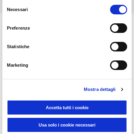
Selezione
Necessari
del
consenso
Preferenze
You might also be interested in
Statistiche
Marketing
Mostra dettagli
Accetta tutti i cookie
Usa solo i cookie necessari
04047UE
0