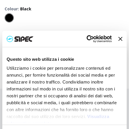
Colour
:
Black
50
+
100
+
250
+
500
+
1000
+
2500
+
Neutral
10,500
€
10,500
€
10,500
€
10,500
€
10,500
€
10,500
€
price
Printed
12,047
€
11,970
€
11,898
€
11,828
€
11,760
€
11,635
€
price
Questo sito web utilizza i cookie
Utilizziamo i cookie per personalizzare contenuti ed
annunci, per fornire funzionalità dei social media e per
analizzare il nostro traffico. Condividiamo inoltre
informazioni sul modo in cui utilizza il nostro sito con i
nostri partner che si occupano di analisi dei dati web,
Didn't find what you're looking for?
pubblicità e social media, i quali potrebbero combinarle
con altre informazioni che ha fornito loro o che hanno
Contact us for assistance or request your customised order
raccolto dal suo utilizzo dei loro servizi.
Visualizza
informativa completa
Contact us