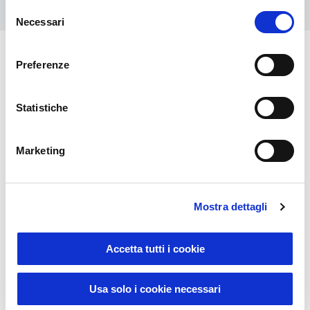
Selezione
Necessari
del
consenso
Preferenze
You might also be interested in
Statistiche
Marketing
Mostra dettagli
Accetta tutti i cookie
Usa solo i cookie necessari
14108
0