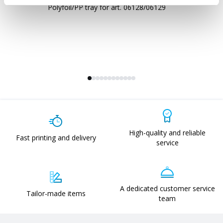
Polyfoil/PP tray for art. 06128/06129
60
sh
High-quality and reliable
Fast printing and delivery
service
A dedicated customer service
Tailor-made items
team