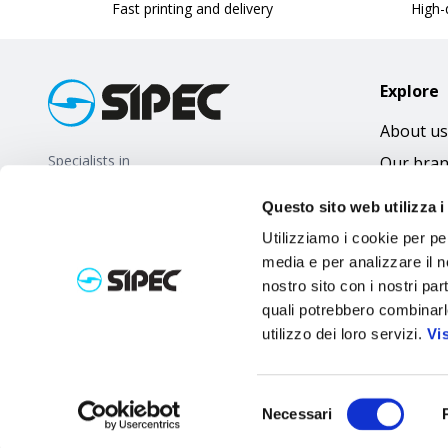
Fast printing and delivery
High-q
Explore
About us
Specialists in
Our bra
promotional gifts
FAQ
Questo sito web utilizza i
Utilizziamo i cookie per pe
media e per analizzare il no
nostro sito con i nostri par
quali potrebbero combinarl
utilizzo dei loro servizi.
Vi
Selezione
Necessari
del