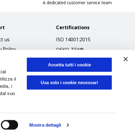
A dedicated customer service team
rt
Certifications
t us
ISO 14001:2015
y Policy
OEKO-TEX®
 & Conditions
GOTS SCOPE Certificate
Accetta tutti i cookie
 Policy
GRS SCOPE Certificate
ial
ibilità
ilizza il
Environmental Policy
Usa solo i cookie necessari
edia, i
f Ethics
Product safety
 dal suo
Mostra dettagli