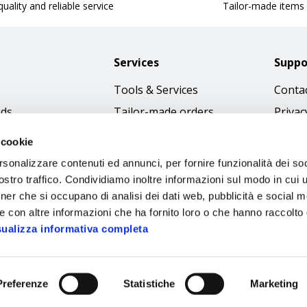
uality and reliable service
Tailor-made items
Services
Suppo
Tools & Services
Contac
nds
Tailor-made orders
Privac
Catalogues
Terms
 cookie
Download Immagini
Cookie
rsonalizzare contenuti ed annunci, per fornire funzionalità dei soc
Access
stro traffico. Condividiamo inoltre informazioni sul modo in cui ut
tner che si occupano di analisi dei dati web, pubblicità e social m
Code o
e con altre informazioni che ha fornito loro o che hanno raccolto
sualizza informativa completa
Preferenze
Statistiche
Marketing
Sipec S.p.A.