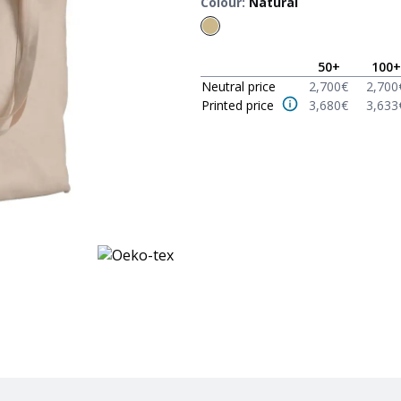
Colour
:
Natural
50
+
100
+
Neutral price
2,700
€
2,700
Printed price
3,680
€
3,633