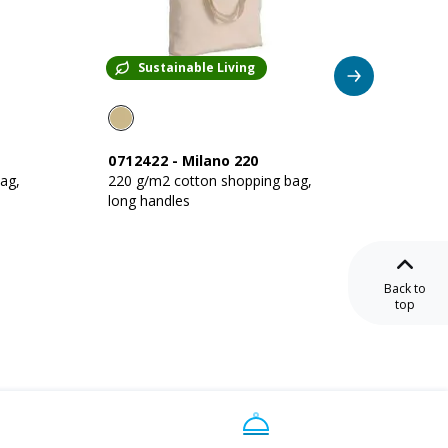
Sustainable Living
Su
0712422
-
Milano 220
00539
ag,
220 g/m2 cotton shopping bag,
135 g/
long handles
long ha
Back to
top