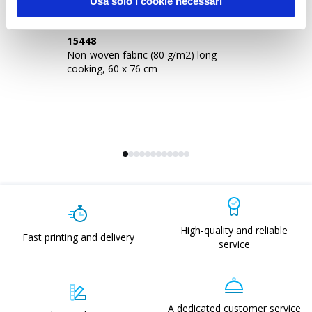
Usa solo i cookie necessari
15448
0
Non-woven fabric (80 g/m2) long
10
cooking, 60 x 76 cm
lo
po
High-quality and reliable
Fast printing and delivery
service
A dedicated customer service