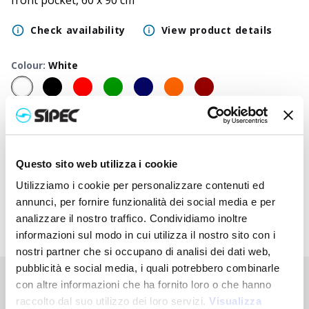
front pocket, 60 x 90 cm
Check availability
View product details
Colour
:
White
50
+
100
+
250
+
500
+
1000
+
2500
+
Neutral
1,550
€
1,550
€
1,550
€
1,550
€
1,550
€
1,550
€
price
Questo sito web utilizza i cookie
Printed
2,530
€
2,482
€
2,435
€
2,390
€
2,348
€
2,190
€
price
Utilizziamo i cookie per personalizzare contenuti ed
annunci, per fornire funzionalità dei social media e per
analizzare il nostro traffico. Condividiamo inoltre
informazioni sul modo in cui utilizza il nostro sito con i
nostri partner che si occupano di analisi dei dati web,
pubblicità e social media, i quali potrebbero combinarle
con altre informazioni che ha fornito loro o che hanno
Didn't find what you're looking for?
raccolto dal suo utilizzo dei loro servizi.
Visualizza
Contact us for assistance or request your customised order