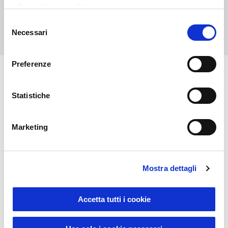
informativa completa
Selezione
Contact us
Necessari
del
consenso
Preferenze
You might also be interested in
Statistiche
Marketing
Mostra dettagli
Accetta tutti i cookie