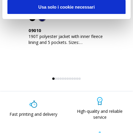
Usa solo i cookie necessari
09010
1
190T polyester jacket with inner fleece
Pa
lining and 5 pockets. Sizes:
re
S/M/L/XL/XXL
ba
High-quality and reliable
Fast printing and delivery
service