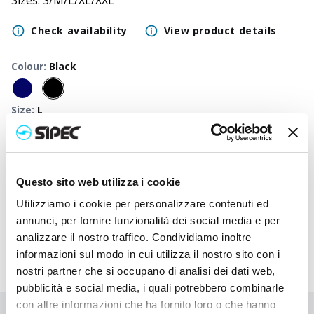
Sizes: S/M/L/XL/XXL
Check availability
View product details
Colour
:
Black
Size
:
L
Available
:
S
-
L
-
XL
50
+
100
+
250
+
500
+
1000
+
2500
+
Neutral
27,250
€
27,250
€
27,250
€
27,250
€
27,250
€
27,250
€
Questo sito web utilizza i cookie
price
Printed
Utilizziamo i cookie per personalizzare contenuti ed
30,085
€
29,805
€
29,663
€
29,573
€
29,505
€
29,457
€
price
annunci, per fornire funzionalità dei social media e per
analizzare il nostro traffico. Condividiamo inoltre
informazioni sul modo in cui utilizza il nostro sito con i
nostri partner che si occupano di analisi dei dati web,
pubblicità e social media, i quali potrebbero combinarle
con altre informazioni che ha fornito loro o che hanno