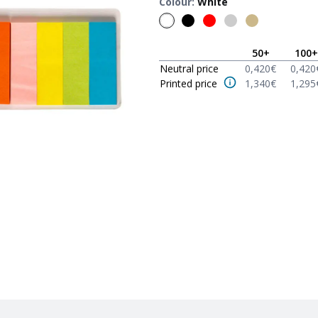
Colour
:
White
50
+
100
+
Neutral price
0,420
€
0,420
Printed price
1,340
€
1,295