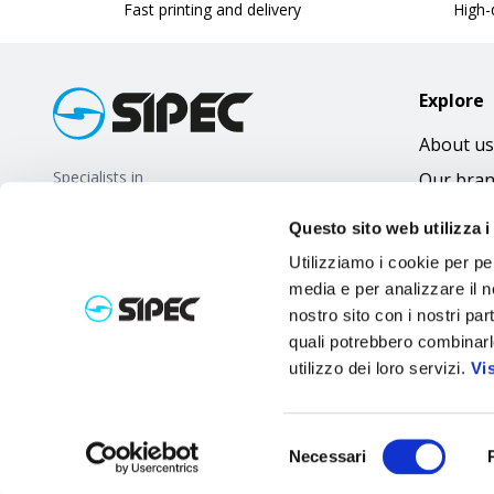
Fast printing and delivery
High-q
Explore
About us
Specialists in
Our bra
promotional gifts
FAQ
Questo sito web utilizza i
Utilizziamo i cookie per pe
media e per analizzare il no
nostro sito con i nostri par
quali potrebbero combinarl
utilizzo dei loro servizi.
Vi
Selezione
Necessari
del