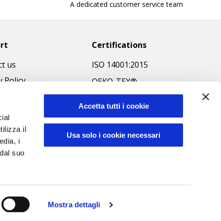
A dedicated customer service team
rt
Certifications
t us
ISO 14001:2015
y Policy
OEKO-TEX®
 & Conditions
GOTS SCOPE Certificate
Accetta tutti i cookie
 Policy
GRS SCOPE Certificate
ial
ibilità
ilizza il
Environmental Policy
Usa solo i cookie necessari
edia, i
f Ethics
Product safety
 dal suo
Mostra dettagli