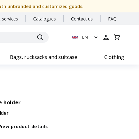
or both unbranded and customized goods.
 services
Catalogues
Contact us
FAQ
EN
Bags, rucksacks and suitcase
Clothing
e holder
lder
View product details