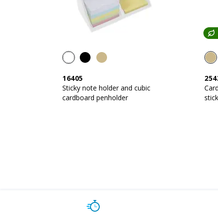
16405
254
Sticky note holder and cubic
Card
cardboard penholder
stic