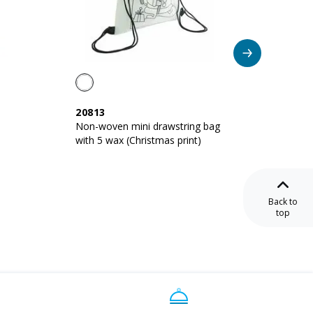
20813
11462
Non-woven mini drawstring bag
Recycl
with 5 wax (Christmas print)
notepad
notes
Back to
top