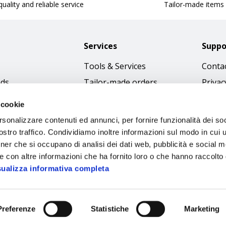
uality and reliable service
Tailor-made items
Services
Suppo
Tools & Services
Contac
nds
Tailor-made orders
Privac
Catalogues
Terms
 cookie
Download Immagini
Cookie
rsonalizzare contenuti ed annunci, per fornire funzionalità dei soc
Access
stro traffico. Condividiamo inoltre informazioni sul modo in cui ut
tner che si occupano di analisi dei dati web, pubblicità e social m
Code o
e con altre informazioni che ha fornito loro o che hanno raccolto
sualizza informativa completa
Preferenze
Statistiche
Marketing
Sipec S.p.A.