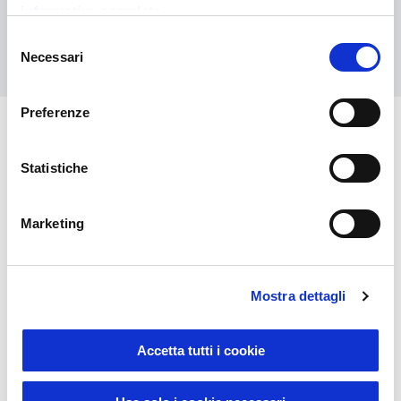
informativa completa
Selezione
Contact us
Necessari
del
consenso
Preferenze
You might also be interested in
Statistiche
Marketing
Mostra dettagli
Accetta tutti i cookie