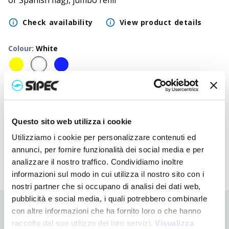
or Spanish flag), jumbo refill
Check availability
View product details
Colour
:
White
50
+
100
+
250
+
500
+
1000
+
2500
+
Neutral
0,480
€
0,480
€
0,480
€
0,480
€
0,480
€
0,480
€
price
Questo sito web utilizza i cookie
Printed
1,137
€
1,103
€
1,073
€
1,042
€
0,818
€
0,800
€
price
Utilizziamo i cookie per personalizzare contenuti ed
annunci, per fornire funzionalità dei social media e per
analizzare il nostro traffico. Condividiamo inoltre
informazioni sul modo in cui utilizza il nostro sito con i
nostri partner che si occupano di analisi dei dati web,
pubblicità e social media, i quali potrebbero combinarle
con altre informazioni che ha fornito loro o che hanno
Didn't find what you're looking for?
raccolto dal suo utilizzo dei loro servizi.
Visualizza
Contact us for assistance or request your customised order