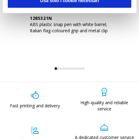
Usa solo i cookie necessari
1285321N
1
ABS plastic snap pen with white barrel,
AB
Italian flag-coloured grip and metal clip
It
High-quality and reliable
Fast printing and delivery
service
A dedicated customer service